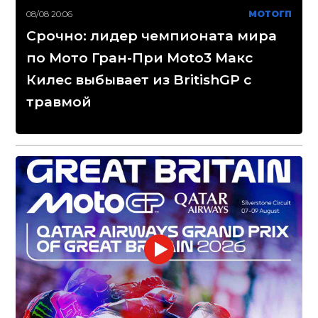
08/08 20:06
МОТОГП
Срочно: лидер чемпионата мира
по Мото Гран-При Moto3 Макс
Килес выбывает из BritishGP с
травмой