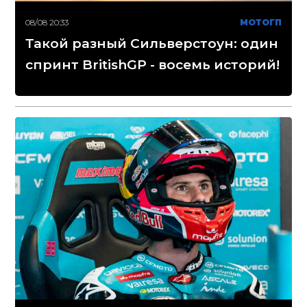
08/08 20:33
МОТОГП
Такой разный Сильверстоун: один
спринт BritishGP - восемь историй!