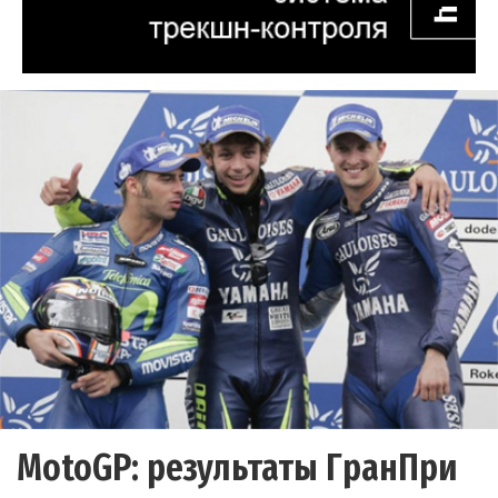
MotoGP: результаты ГранПри