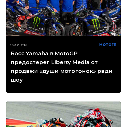
07/08 16:16
МОТОГП
Босс Yamaha в MotoGP
предостерег Liberty Media от
продажи «души мотогонок» ради
шоу