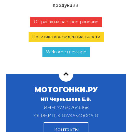
продукции.
О правах на распространение
Политика конфиденциальности
Welcome message
МОТОГОНКИ.РУ
ИП Чернышева Е.В.
ИНН: 773602646168
ОГРНИП: 310774634000610
Контакты