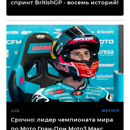
спринт BritishGP - восемь историй!
20:06
МОТОГП
Срочно: лидер чемпионата мира
по Мото Гран-При Moto3 Макс