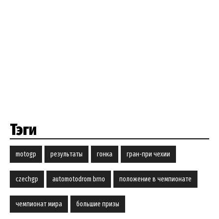
Тэги
motogp
результаты
гонка
гран-при чехии
czechgp
automotodrom brno
положение в чемпионате
чемпионат мира
большие призы