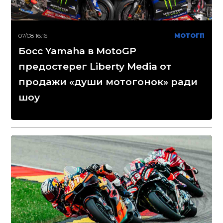
07/08 16:16
МОТОГП
Босс Yamaha в MotoGP
предостерег Liberty Media от
продажи «души мотогонок» ради
шоу