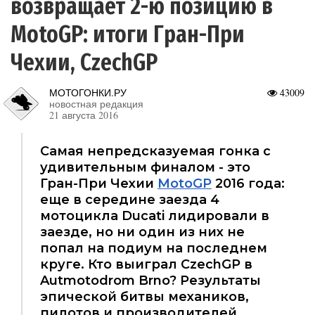
возвращает 2-ю позицию в
MotoGP: итоги Гран-При
Чехии, CzechGP
МОТОГОНКИ.РУ
43009
новостная редакция
21 августа 2016
Самая непредсказуемая гонка с
удивительным финалом - это
Гран-При Чехии
MotoGP
2016 года:
еще в середине заезда 4
мотоцикла Ducati лидировали в
заезде, но ни один из них не
попал на подиум на последнем
круге. Кто выиграл CzechGP в
Autmotodrom Brno? Результаты
эпической битвы механиков,
пилотов и производителей.