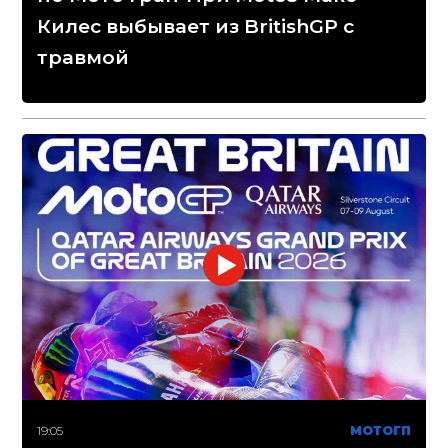
Килес выбывает из BritishGP с
травмой
19:05
МОТОГП