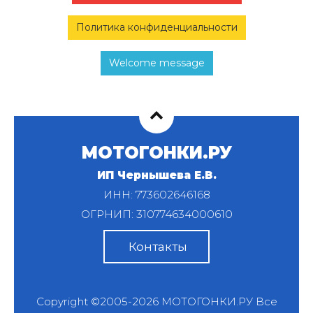
Политика конфиденциальности
Welcome message
МОТОГОНКИ.РУ
ИП Чернышева Е.В.
ИНН: 773602646168
ОГРНИП: 310774634000610
Контакты
Copyright ©2005-2026
МОТОГОНКИ.РУ
Все