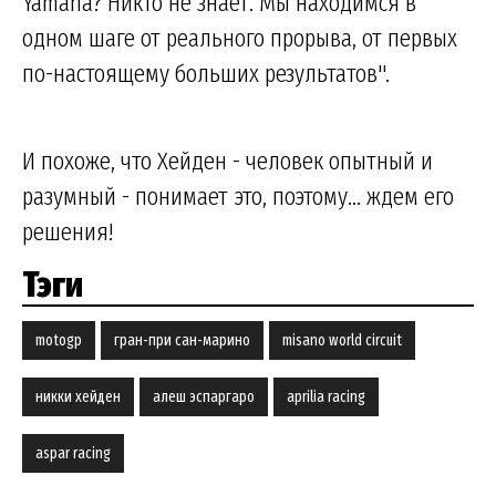
Yamaha? Никто не знает. Мы находимся в
одном шаге от реального прорыва, от первых
по-настоящему больших результатов".
И похоже, что Хейден - человек опытный и
разумный - понимает это, поэтому... ждем его
решения!
Тэги
motogp
гран-при сан-марино
misano world circuit
никки хейден
алеш эспаргаро
aprilia racing
aspar racing