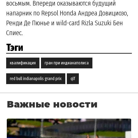
восьмым. Впереди оказываются будущий
напарник по Repsol Honda Андреа Довициозо,
Ренди Де Пюнье и wild-card Rizla Suzuki Бен
Спиес.
Тэги
квалификация
гран при индианаполиса
red bull indianapolis grand prix
qlf
Важные новости