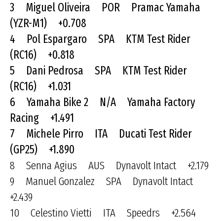
3 Miguel Oliveira POR Pramac Yamaha
(YZR-M1) +0.708
4 Pol Espargaro SPA KTM Test Rider
(RC16) +0.818
5 Dani Pedrosa SPA KTM Test Rider
(RC16) +1.031
6 Yamaha Bike 2 N/A Yamaha Factory
Racing +1.491
7 Michele Pirro ITA Ducati Test Rider
(GP25) +1.890
8 Senna Agius AUS Dynavolt Intact +2.179
9 Manuel Gonzalez SPA Dynavolt Intact
+2.439
10 Celestino Vietti ITA Speedrs +2.564