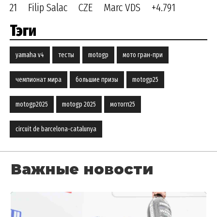
21 Filip Salac CZE Marc VDS +4.791
Тэги
yamaha v4
тесты
motogp
мото гран-при
чемпионат мира
большие призы
motogp25
motogp2025
motogp 2025
мотогп25
circuit de barcelona-catalunya
Важные новости