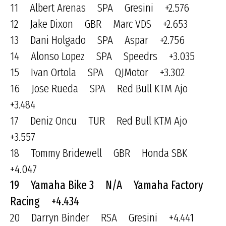
11 Albert Arenas SPA Gresini +2.576
12 Jake Dixon GBR Marc VDS +2.653
13 Dani Holgado SPA Aspar +2.756
14 Alonso Lopez SPA Speedrs +3.035
15 Ivan Ortola SPA QJMotor +3.302
16 Jose Rueda SPA Red Bull KTM Ajo
+3.484
17 Deniz Oncu TUR Red Bull KTM Ajo
+3.557
18 Tommy Bridewell GBR Honda SBK
+4.047
19 Yamaha Bike 3 N/A Yamaha Factory
Racing +4.434
20 Darryn Binder RSA Gresini +4.441