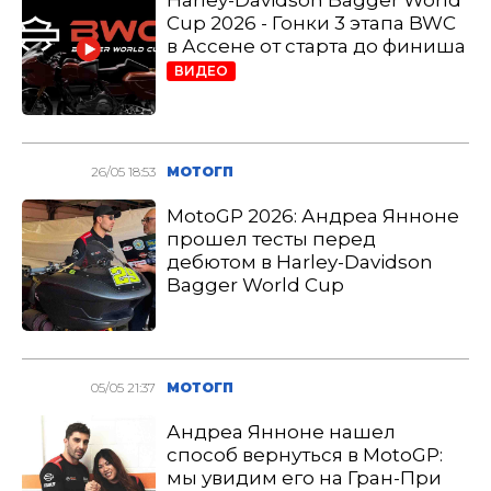
Harley-Davidson Bagger World
Cup 2026 - Гонки 3 этапа BWC
в Ассене от старта до финиша
ВИДЕО
26/05 18:53
МОТОГП
MotoGP 2026: Андреа Янноне
прошел тесты перед
дебютом в Harley-Davidson
Bagger World Cup
05/05 21:37
МОТОГП
Андреа Янноне нашел
способ вернуться в MotoGP:
мы увидим его на Гран-При