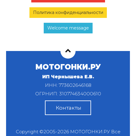
Политика конфиденциальности
Welcome message
МОТОГОНКИ.РУ
ИП Чернышева Е.В.
ИНН: 773602646168
ОГРНИП: 310774634000610
Контакты
Copyright ©2005-2026
МОТОГОНКИ.РУ
Все