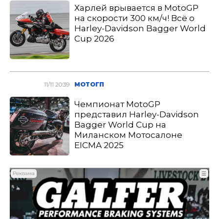
Харлей врывается в MotoGP
на скорости 300 км/ч! Всё о
Harley-Davidson Bagger World
Cup 2026
11/11 20:39
МОТОГП
Чемпионат MotoGP
представил Harley-Davidson
Bagger World Cup на
Миланском Мотосалоне
EICMA 2025
Реклама
☰