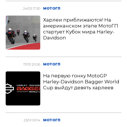
24/03 17:30
МОТОГП
Харлеи приближаются! На
американском этапе МотоГП
стартует Кубок мира Harley-
Davidson
17/03 20:26
МОТОГП
На первую гонку MotoGP
Harley-Davidson Bagger World
Cup выйдут девять харлеев
23/01 00:14
МОТОГП