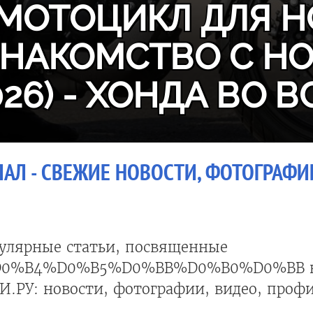
МОТОЦИКЛ ДЛЯ Н
ЗНАКОМСТВО С H
026) - ХОНДА ВО В
АЛ - СВЕЖИЕ НОВОСТИ, ФОТОГРАФИИ
улярные статьи, посвященные
D0%B4%D0%B5%D0%BB%D0%B0%D0%BB 
.РУ: новости, фотографии, видео, профи