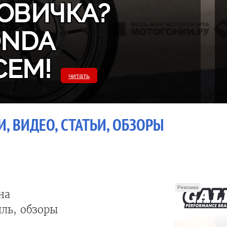
ОВИЧКА?
ONDA
СЕМ!
читать
, ВИДЕО, СТАТЬИ, ОБЗОРЫ
Реклама
на
ль, обзоры