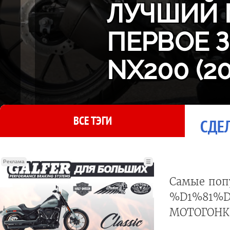
ЛУЧШИЙ 
ПЕРВОЕ 
NX200 (2
ВСЕ ТЭГИ
СДЕЛ
Реклама
☰
Самые поп
%D1%81%
МОТОГОНКИ