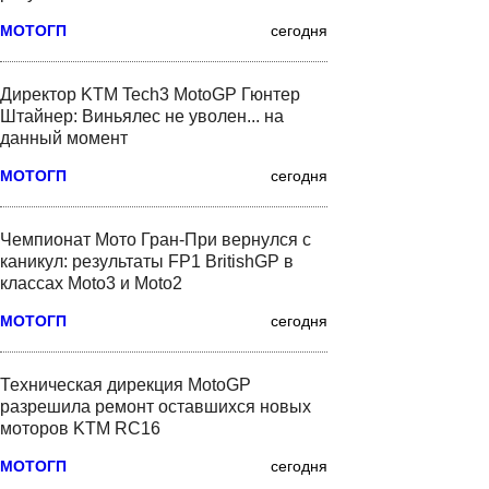
МОТОГП
сегодня
Директор KTM Tech3 MotoGP Гюнтер
Штайнер: Виньялес не уволен... на
данный момент
МОТОГП
сегодня
Чемпионат Мото Гран-При вернулся с
каникул: результаты FP1 BritishGP в
классах Moto3 и Moto2
МОТОГП
сегодня
Техническая дирекция MotoGP
разрешила ремонт оставшихся новых
моторов KTM RC16
МОТОГП
сегодня