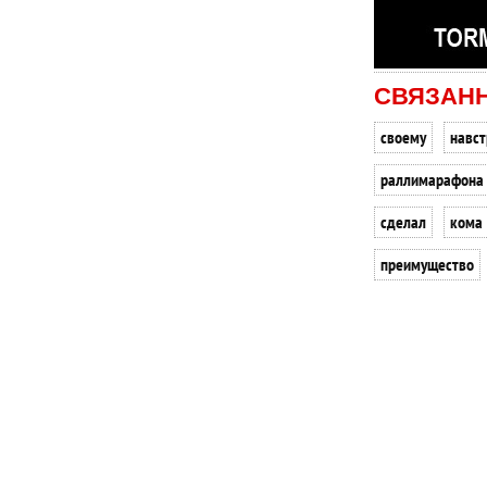
СВЯЗАН
своему
навст
раллимарафона
сделал
кома
преимущество