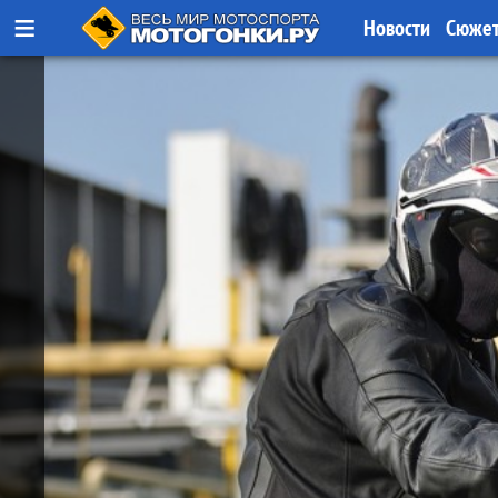
≡
Новости
Сюже