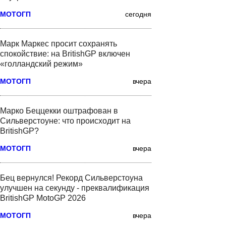
МОТОГП
сегодня
Марк Маркес просит сохранять
спокойствие: на BritishGP включен
«голландский режим»
МОТОГП
вчера
Марко Беццекки оштрафован в
Сильверстоуне: что происходит на
BritishGP?
МОТОГП
вчера
Бец вернулся! Рекорд Сильверстоуна
улучшен на секунду - преквалификация
BritishGP MotoGP 2026
МОТОГП
вчера