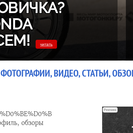
ОВИЧКА?
ONDA
СЕМ!
читать
ФОТОГРАФИИ, ВИДЕО, СТАТЬИ, ОБЗ
Реклама
F%D0%BE%D0%BB%D0%BE%D0%B6%D0%
офиль, обзоры