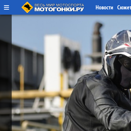
≡
Новости
Сюже