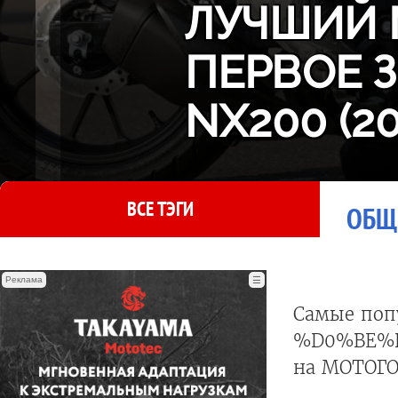
ЛУЧШИЙ 
ПЕРВОЕ 
NX200 (2
ВСЕ ТЭГИ
ОБЩ
Реклама
☰
Самые поп
%D0%BE%
на МОТОГО