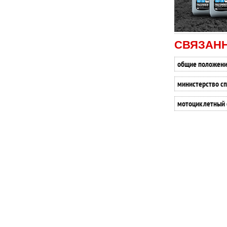
СВЯЗАН
общие положен
министерство с
мотоциклетный 