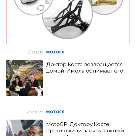
17/02 12:19
МОТОГП
Доктор Коста возвращается
домой: Имола обнимает его!
12/02 18:22
МОТОГП
MotoGP: Доктору Косте
предложили занять важный