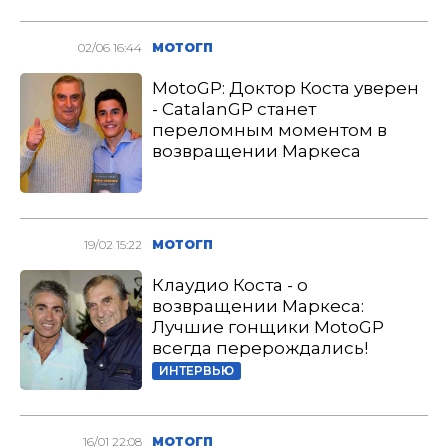
02/06 16:44
МОТОГП
MotoGP: Доктор Коста уверен
- CatalanGP станет
переломным моментом в
возвращении Маркеса
19/02 15:22
МОТОГП
Клаудио Коста - о
возвращении Маркеса:
Лучшие гонщики MotoGP
всегда перерождались!
ИНТЕРВЬЮ
16/01 22:08
МОТОГП