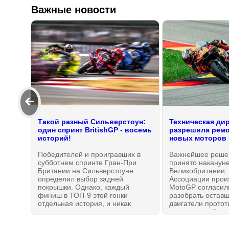
Важные новости
🡰
Такой разный Сильверстоун:
Техническая ди
один спринт BritishGP - восемь
разрешила ремо
историй!
новых моторов
Победителей и проигравших в
Важнейшее реше
субботнем спринте Гран-При
принято наканун
Британии на Сильверстоуне
Великобритании:
определил выбор задней
Ассоциации прои
покрышки. Однако, каждый
MotoGP согласил
финиш в ТОП-9 этой гонки —
разобрать оставш
отдельная история, и никак
двигатели протот
нельзя утверждать, что
устранить найден
выбравшие Soft заведомо
безопасности, из-
проиграли. Нет, но пилоты Aprilia
мая 2026 года пр