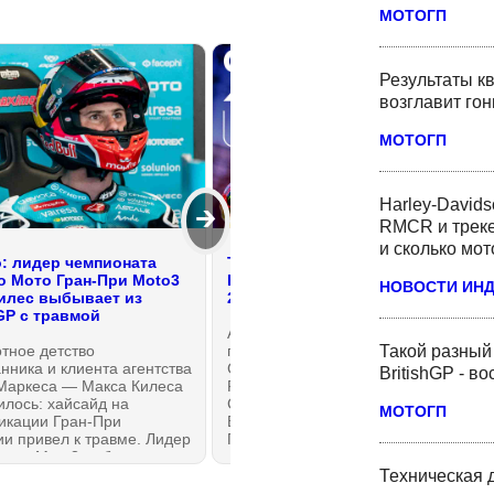
МОТОГП
Результаты кв
возглавит го
МОТОГП
Harley-David
🡲
RMCR и треке
и сколько мот
: лидер чемпионата
Трансляция: Спринт Гран-При
о Мото Гран-При Moto3
Британии BritishGP MotoGP
НОВОСТИ ИН
илес выбывает из
2026
hGP с травмой
Aprilia против Ducati:
Такой разный
тное детство
продолжение! Кому
нника и клиента агентства
Сильверстоун — новый Дом
BritishGP - в
Маркеса — Макса Килеса
Родной, а кому — тёща?
лось: хайсайд на
Субботний спринт Гран-При
МОТОГП
икации Гран-При
Британии #BritishGP Мото Гран-
и привел к травме. Лидер
При от старта до финиша без
ната Moto3 выбывает из
спойлеров
GP — и пока на
Техническая 
деленный срок.