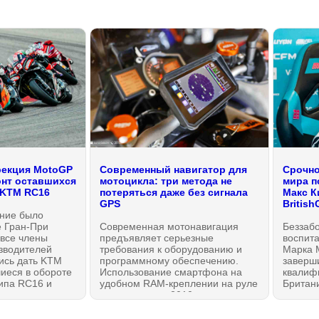
рекция MotoGP
Современный навигатор для
Срочно
нт оставшихся
мотоцикла: три метода не
мира п
 KTM RC16
потеряться даже без сигнала
Макс К
GPS
Britis
ние было
е Гран-При
Современная мотонавигация
Беззабо
 все члены
предъявляет серьезные
воспита
зводителей
требования к оборудованию и
Марка 
ись дать KTM
программному обеспечению.
заверши
иеся в обороте
Использование смартфона на
квалиф
ипа RC16 и
удобном RAM-креплении на руле
Британи
ную угрозу
— решение из 2010-х, и оно
чемпио
за которой с
имеет ряд недостатков само по
British
оизошли, как
себе. Поэтому, на рынке
неопре