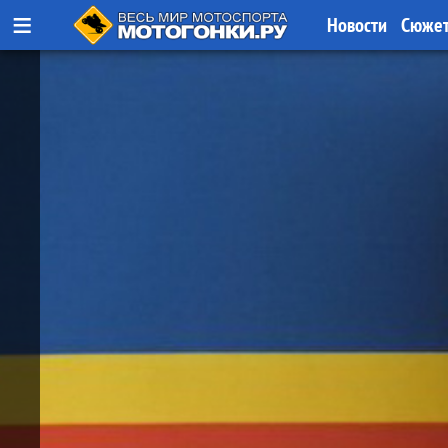
≡
Новости
Сюже