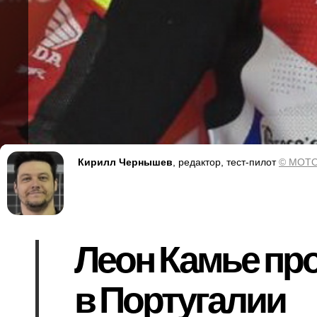
Кирилл Чернышев
, редактор, тест-пилот
© MOTO
Леон Камье про
в Португалии