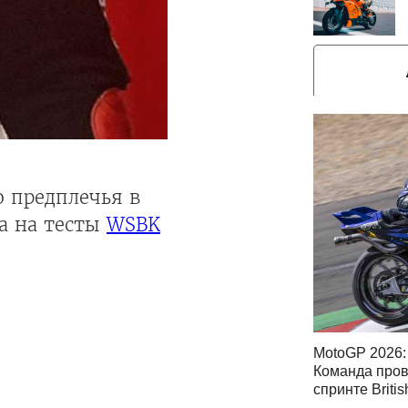
 предплечья в
ка на тесты
WSBK
MotoGP 2026: 
Команда пров
спринте Briti