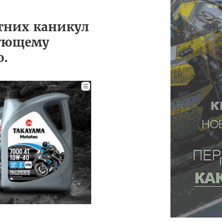
тних каникул
едующему
о.
☰