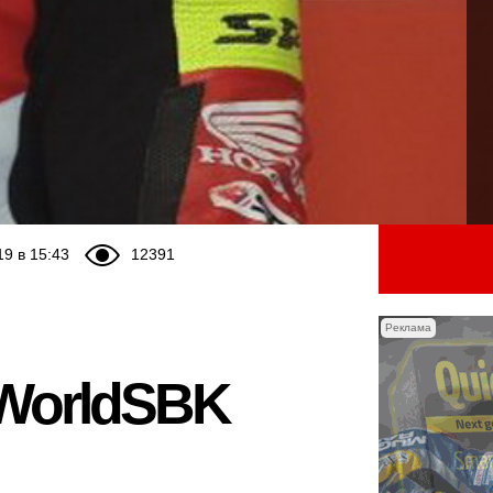
19 в 15:43
12391
Реклама
 WorldSBK