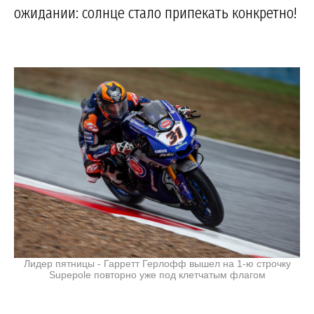
ожидании: солнце стало припекать конкретно!
Лидер пятницы - Гарретт Герлофф вышел на 1-ю строчку
Supepole повторно уже под клетчатым флагом