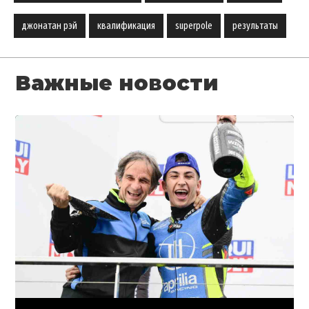
джонатан рэй
квалификация
superpole
результаты
Важные новости