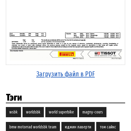
Загрузить файл в PDF
Тэги
wsbk
worldsbk
world superbike
magny-cours
bmw motorrad worldsbk team
юджин лаверти
том сайкс