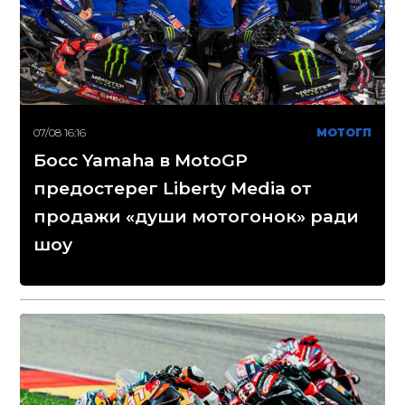
07/08 16:16
МОТОГП
Босс Yamaha в MotoGP
предостерег Liberty Media от
продажи «души мотогонок» ради
шоу