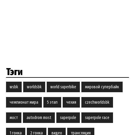
Тэги
wsbk
worldsbk
world superbike
мировой супербайк
чемпионат мира
5 этап
чехия
czechworldsbk
мост
autodrom most
superpole
superpole race
1 гонка
2 гонка
видео
трансляция