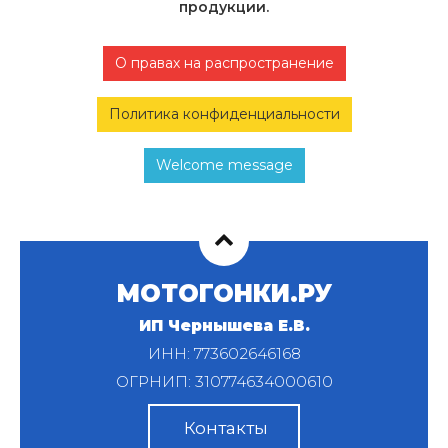
продукции.
О правах на распространение
Политика конфиденциальности
Welcome message
МОТОГОНКИ.РУ
ИП Чернышева Е.В.
ИНН: 773602646168
ОГРНИП: 310774634000610
Контакты