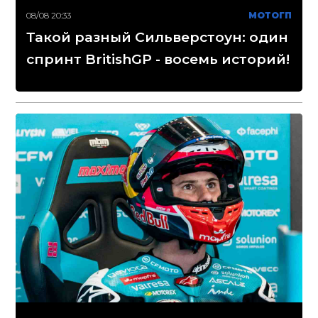
08/08 20:33
МОТОГП
Такой разный Сильверстоун: один
спринт BritishGP - восемь историй!