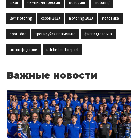
шкмг
чемпионат россии
моторинг
motoring
lavr motoring
сезон-2023
motoring-2023
методика
sport-doc
тренируйся правильно
физподготовка
антон федоров
ratchet motorsport
Важные новости