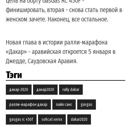
цель на борту GasGas RC 450F -
финишировать, вторая - снова стать первой в
женском зачете. Наконец, все остальное.
Новая глава в истории ралли-марафона
«Дакар» - аравийская откроется 5 января в
Джедде, Саудовская Аравия.
Тэги
дакар-2020
дакар2020
rally dakar
ралли-марафон дакар
лайя санс
gasgas
gasgas rc 450f
soficat xerox
dakar2020