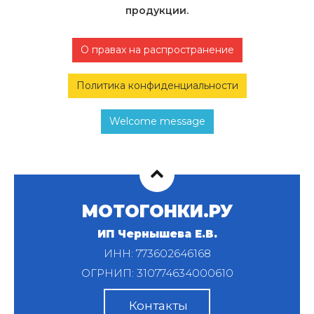
продукции.
О правах на распространение
Политика конфиденциальности
Welcome message
МОТОГОНКИ.РУ
ИП Чернышева Е.В.
ИНН: 773602646168
ОГРНИП: 310774634000610
Контакты