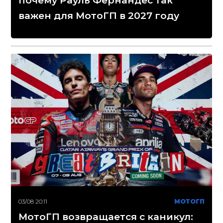
почему Рауль Фернандес так
важен для МотоГП в 2027 году
03/08 20:11
МОТОГП
МотоГП возвращается с каникул: