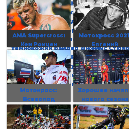
В 2003-2007 AMA Supercross
переживал в буквальном смысле
золотые годы, когда шоу делали т
главных претендента на титул -
AMA Supercross:
Мотокросс 2021
австралийский ветеран Чад Рид,
Кен Рокцен
Евгений
темнокожий райдер Джеймс Стюар
побеждает в
Бобрышев -
и, конечно же, Рики Кармайкл.
Индиане - У меня
MXGP,
Сегодня они могу рассказать всю
была огромная
Великобритани
правду о тех временах: как все бы
мотивация
Штаты?
на самом деле?
выиграть этап!
Рассказываем
Мотокросс:
Хорошее начал
Всеволод
нового сезона
Брыляков -
AMA Supercross
MXGP-2021
комментарии
вместе с JWR
KTM, Honda,