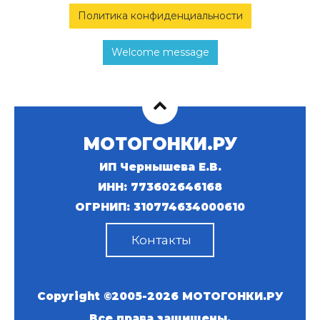
Политика конфиденциальности
Welcome message
МОТОГОНКИ.РУ
ИП Чернышева Е.В.
ИНН: 773602646168
ОГРНИП: 310774634000610
Контакты
Copyright ©2005-2026
МОТОГОНКИ.РУ
Все права защищены.