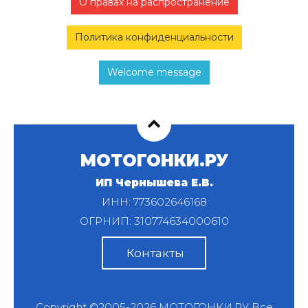
О правах на распространение
Политика конфиденциальности
Welcome message
МОТОГОНКИ.РУ
ИП Чернышева Е.В.
ИНН: 773602646168
ОГРНИП: 310774634000610
Контакты
Copyright ©2005-2026
МОТОГОНКИ.РУ
Все