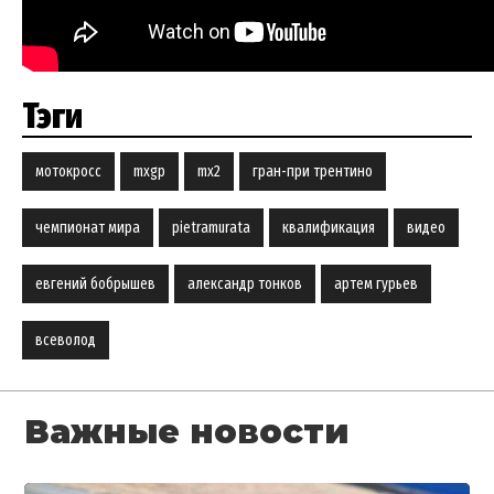
Тэги
мотокросс
mxgp
mx2
гран-при трентино
чемпионат мира
pietramurata
квалификация
видео
евгений бобрышев
александр тонков
артем гурьев
всеволод
Важные новости