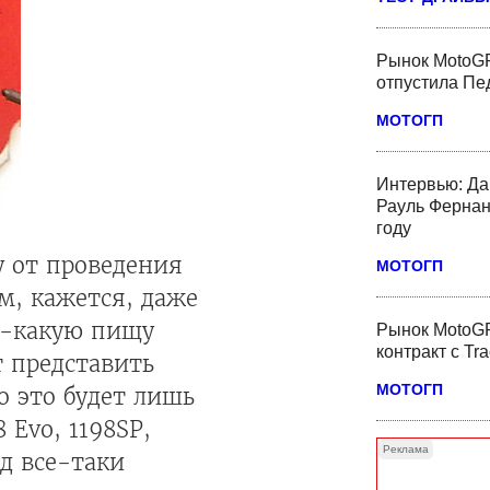
Рынок MotoGP
отпустила Пед
МОТОГП
Интервью: Да
Рауль Фернан
году
у от проведения
МОТОГП
м, кажется, даже
е-какую пищу
Рынок MotoGP
контракт с Tr
т представить
МОТОГП
о это будет лишь
 Evo, 1198SP,
Реклама
од все-таки