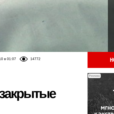
Н
10 в 01:07
14772
Реклама
а закрытые