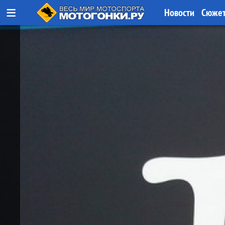
≡
Новости
Сюже