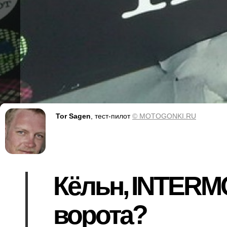
Tor Sagen
, тест-пилот
© MOTOGONKI.RU
Кёльн, INTERMO
ворота?