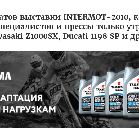
натов выставки INTERMOT-2010, к
специалистов и прессы только ут
saki Z1000SX, Ducati 1198 SP и д