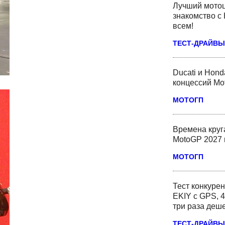
Лучший мотоц
знакомство с 
всем!
ТЕСТ-ДРАЙВЫ
Ducati и Hond
концессий Mo
МОТОГП
Времена круг
MotoGP 2027 
МОТОГП
Тест конкурен
EKIY с GPS, 4
три раза деш
ТЕСТ-ДРАЙВЫ