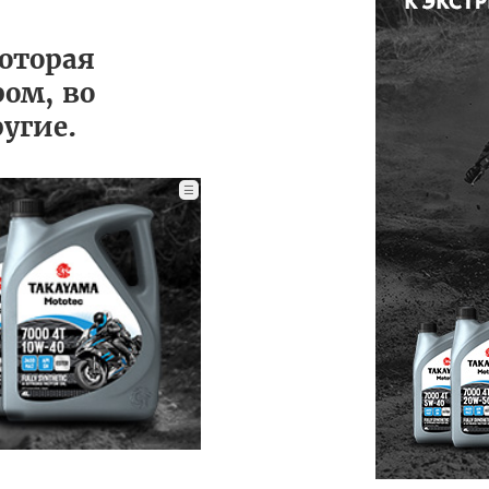
оторая
ром, во
ругие.
☰