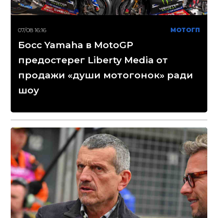
07/08 16:16
МОТОГП
Босс Yamaha в MotoGP
предостерег Liberty Media от
продажи «души мотогонок» ради
шоу