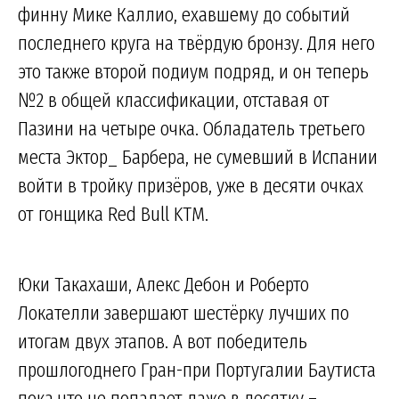
финну Мике Каллио, ехавшему до событий
последнего круга на твёрдую бронзу. Для него
это также второй подиум подряд, и он теперь
№2 в общей классификации, отставая от
Пазини на четыре очка. Обладатель третьего
места Эктор_ Барбера, не сумевший в Испании
войти в тройку призёров, уже в десяти очках
от гонщика Red Bull KTM.
Юки Такахаши, Алекс Дебон и Роберто
Локателли завершают шестёрку лучших по
итогам двух этапов. А вот победитель
прошлогоднего Гран-при Португалии Баутиста
пока что не попадает даже в десятку –