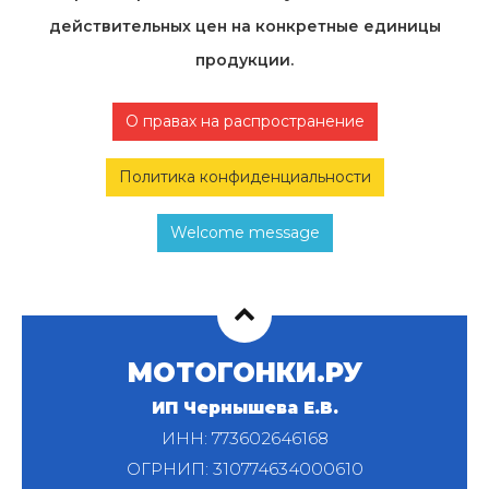
действительных цен на конкретные единицы
продукции.
О правах на распространение
Политика конфиденциальности
Welcome message
МОТОГОНКИ.РУ
ИП Чернышева Е.В.
ИНН: 773602646168
ОГРНИП: 310774634000610