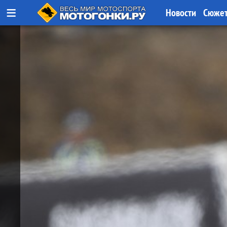
≡
Новости
Сюже