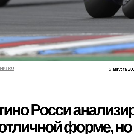
NKI.RU
5 августа 20
ино Росси анализир
в отличной форме, но