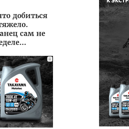
что добиться
 тяжело.
анец сам не
деле...
☰