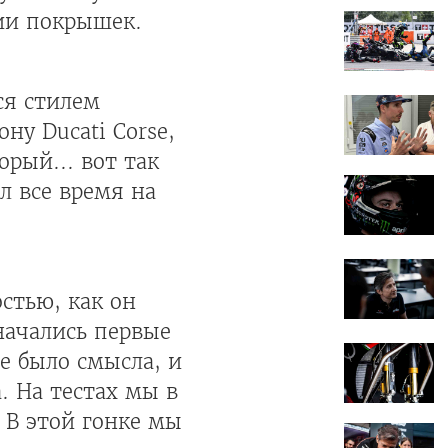
мии покрышек.
ся стилем
ну Ducati Corse,
орый... вот так
л все время на
стью, как он
начались первые
е было смысла, и
. На тестах мы в
. В этой гонке мы