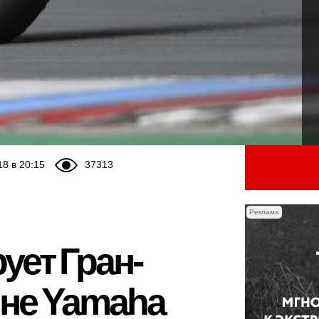
18 в 20:15
37313
Реклама
ует Гран-
 не Yamaha