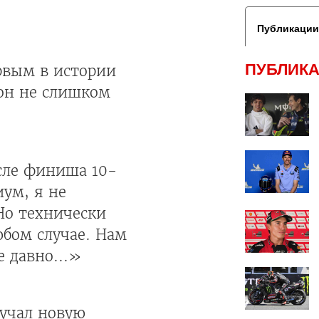
Публикации
ПУБЛИКА
рвым в истории
 он не слишком
осле финиша 10-
иум, я не
 Но технически
юбом случае. Нам
е давно...»
зучал новую