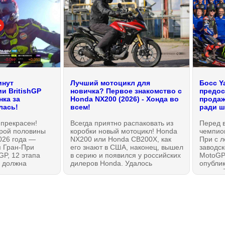
инут
Лучший мотоцикл для
Босс Y
и BritishGP
новичка? Первое знакомство с
предост
нка за
Honda NX200 (2026) - Хонда во
продаж
лась!
всем!
ради ш
t прекрасен!
Всегда приятно распаковать из
Перед 
орой половины
коробки новый мотоцикл! Honda
чемпио
026 года —
NX200 или Honda CB200X, как
При с л
 Гран-При
его знают в США, наконец, вышел
заводс
GP, 12 этапа
в серию и появился у российских
MotoGP
 должна
дилеров Honda. Удалось
опубли
стам все
познакомиться с мотоциклом
видео-б
или Aprilia?
лично и даже немного
традиц
ут зачетной
прокатиться. Мотоцикл сразу
оценок 
ки.
создает правильное впечатление:
призвал
это — 100% Honda без всяких
Больши
оговорок. И, возможно, лучшее из
— Liber
всего на данный момент, что
банальн