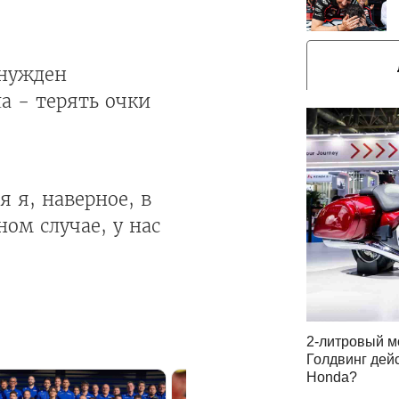
ынужден
а - терять очки
 я, наверное, в
ом случае, у нас
2-литровый м
Голдвинг дей
Honda?