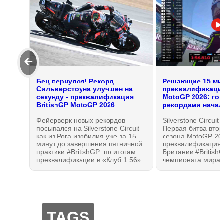
🡰
Бец вернулся! Рекорд
Решающие 15 м
Сильверстоуна улучшен на
преквалификаци
секунду - преквалификация
MotoGP 2026: го
BritishGP MotoGP 2026
рекордами нача
Фейерверк новых рекордов
Silverstone Circui
посыпался на Silverstone Circuit
Первая битва вт
как из Рога изобилия уже за 15
сезона MotoGP 2
минут до завершения пятничной
преквалификация
практики #BritishGP: по итогам
Британии #British
преквалификации в «Клуб 1:56»
чемпионата мира
вошли пятеро, но точку в
расставить по ме
"перестрелке" поставил
ожидания: Ducati 
вернувшийся с каникул и хорошо
Решающие 15 мин
отдохнувший Марко Беццекки из
пятничной практи
Aprilia Racing! Что же будет в
субботу?! ТОП-10 прошедших в
TAGS
квалификацию Q2 MotoGP.