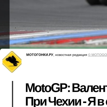
МОТОГОНКИ.РУ
, новостная редакция
© MOTOGO
MotoGP: Валент
При Чехии - Я 