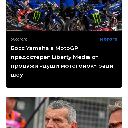
07/08 16:16
МОТОГП
Босс Yamaha в MotoGP
предостерег Liberty Media от
продажи «души мотогонок» ради
шоу