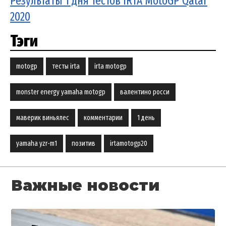
Результаты 1 дня тестов IRTA MotoGP Qatar
2020
Тэги
motogp
тесты irta
irta motogp
monster energy yamaha motogp
валентино росси
маверик виньялес
комментарии
1 день
yamaha yzr-m1
позитив
irtamotogp20
Важные новости