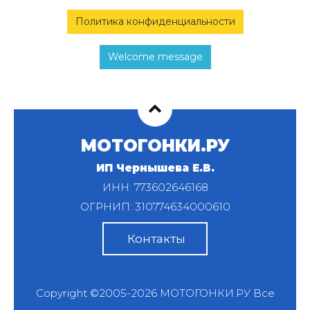
Политика конфиденциальности
Welcome message
МОТОГОНКИ.РУ
ИП Чернышева Е.В.
ИНН: 773602646168
ОГРНИП: 310774634000610
Контакты
Copyright ©2005-2026
МОТОГОНКИ.РУ
Все