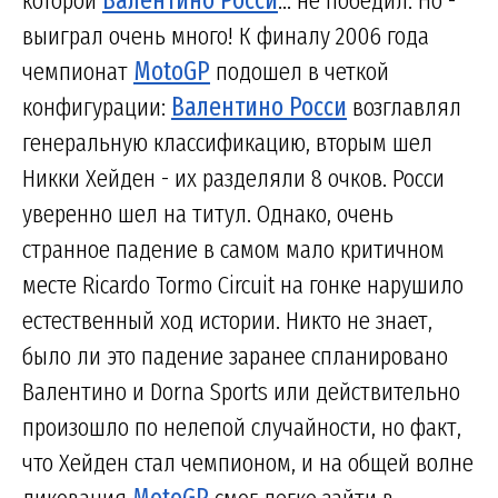
которой
Валентино Росси
... не победил. Но -
выиграл очень много! К финалу 2006 года
чемпионат
MotoGP
подошел в четкой
конфигурации:
Валентино Росси
возглавлял
генеральную классификацию, вторым шел
Никки Хейден - их разделяли 8 очков. Росси
уверенно шел на титул. Однако, очень
странное падение в самом мало критичном
месте Ricardo Tormo Circuit на гонке нарушило
естественный ход истории. Никто не знает,
было ли это падение заранее спланировано
Валентино и Dorna Sports или действительно
произошло по нелепой случайности, но факт,
что Хейден стал чемпионом, и на общей волне