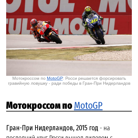
Мотокроссом по
MotoGP
: Росси решается форсировать
гравийную ловушку - ради победы в Гран-При Нидерландов
Мотокроссом по
MotoGP
Гран-При Нидерландов, 2015 год
- на
последний круг Росси вышел лидером с