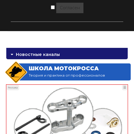
Согласен
Новостные каналы
ШКОЛА МОТОКРОССА
Теория и практика от профессионалов
☰
Реклама