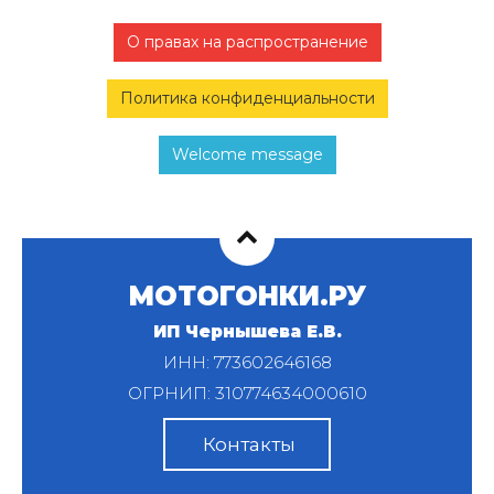
О правах на распространение
Политика конфиденциальности
Welcome message
МОТОГОНКИ.РУ
ИП Чернышева Е.В.
ИНН: 773602646168
ОГРНИП: 310774634000610
Контакты