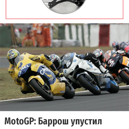
MotoGP: Баррош упустил