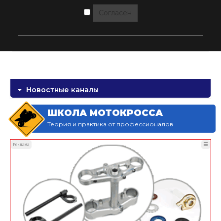
Согласен
Новостные каналы
ШКОЛА МОТОКРОССА
Теория и практика от профессионалов
☰
Реклама