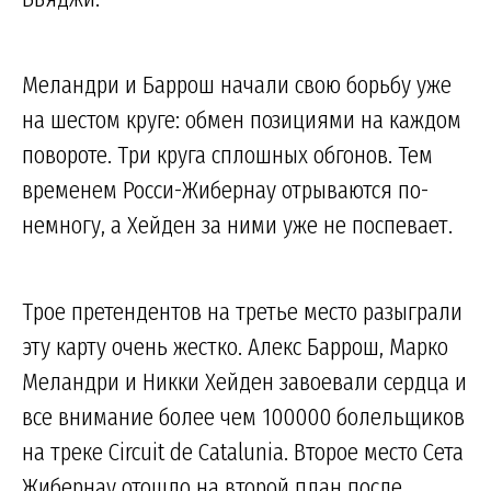
Меландри и Баррош начали свою борьбу уже
на шестом круге: обмен позициями на каждом
повороте. Три круга сплошных обгонов. Тем
временем Росси-Жибернау отрываются по-
немногу, а Хейден за ними уже не поспевает.
Трое претендентов на третье место разыграли
эту карту очень жестко. Алекс Баррош, Марко
Меландри и Никки Хейден завоевали сердца и
все внимание более чем 100000 болельщиков
на треке Circuit de Catalunia. Второе место Сета
Жибернау отошло на второй план после