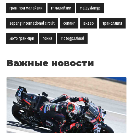
гран-при малайзии
гпмалайзии
malaysiangp
sepang international circuit
сепанг
видео
трансляция
мото гран-при
гонка
motogp23final
Важные новости