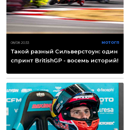
08/08 20:33
МОТОГП
Такой разный Сильверстоун: один
спринт BritishGP - восемь историй!