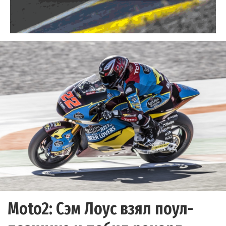
Moto2: Сэм Лоус взял поул-