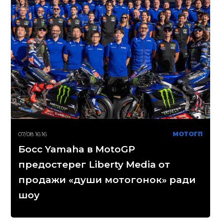
07/08 16:16
МОТОГП
Босс Yamaha в MotoGP
предостерег Liberty Media от
продажи «души мотогонок» ради
шоу