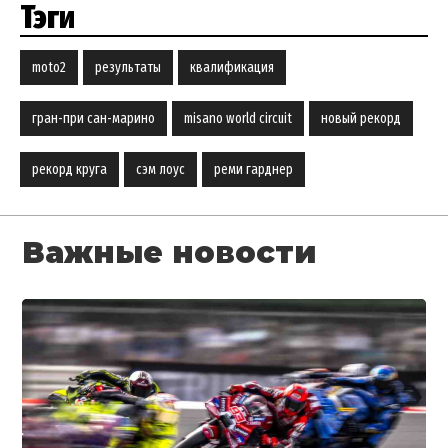
Тэги
moto2
результаты
квалификация
гран-при сан-марино
misano world circuit
новый рекорд
рекорд круга
сэм лоус
реми гарднер
Важные новости