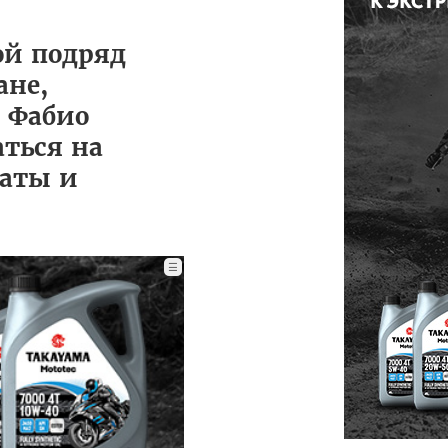
ой подряд
ане,
: Фабио
аться на
таты и
☰