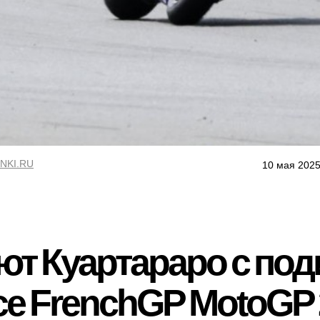
NKI.RU
10 мая 2025
ют Куартараро с под
ace FrenchGP MotoGP