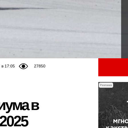
 в 17:05
27850
Реклама
иума в
 2025