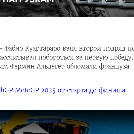
 Фабио Куартараро взял второй подряд 
ссчитывал побороться за первую победу,
м Фермин Альдегер обломали француза.
enchGP MotoGP 2025 от старта до финиша