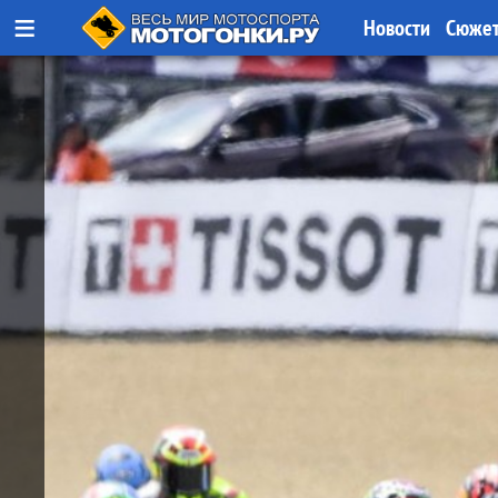
≡
Новости
Сюже