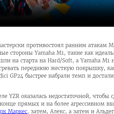
мастерски противостоял ранним атакам М
ные стороны Yamaha M1, такие как идеал
ли на старта на Hard/Soft, а Yamaha M1 
гревать переднюю жесткую покрышку, как
ici GP24 быстрее набрали темп и достали
ле YZR оказалась недостаточной, чтобы с
конце прямых и на более агрессивном вх
рк Маркес
, затем, Алекс, а затем и Альдег