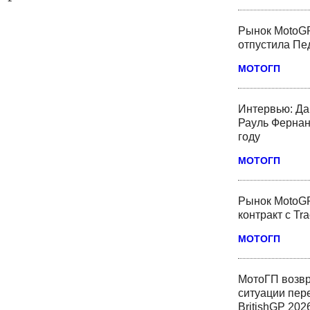
Рынок MotoGP
отпустила Пед
МОТОГП
Интервью: Да
Рауль Фернан
году
МОТОГП
Рынок MotoGP
контракт с Tr
МОТОГП
МотоГП возвр
ситуации пер
BritishGP 202