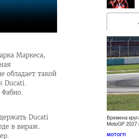
арка Маркеса,
ьная
не обладает такой
 Ducati.
 Фабио.
держать Ducati
Времена круг
MotoGP 2027 
оде в вираж.
ер.
МОТОГП