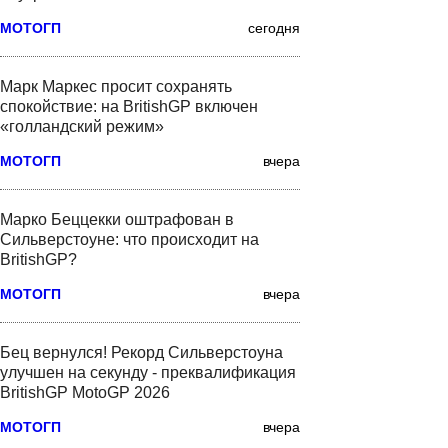
МОТОГП
сегодня
Марк Маркес просит сохранять
спокойствие: на BritishGP включен
«голландский режим»
МОТОГП
вчера
Марко Беццекки оштрафован в
Сильверстоуне: что происходит на
BritishGP?
МОТОГП
вчера
Бец вернулся! Рекорд Сильверстоуна
улучшен на секунду - преквалификация
BritishGP MotoGP 2026
МОТОГП
вчера