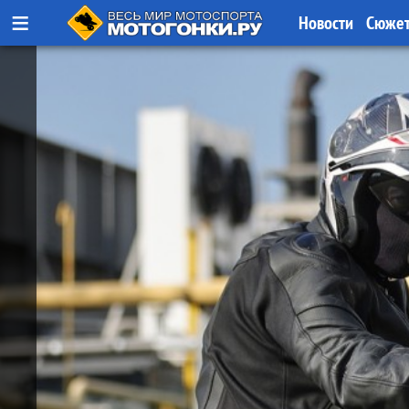
≡
Новости
Сюже