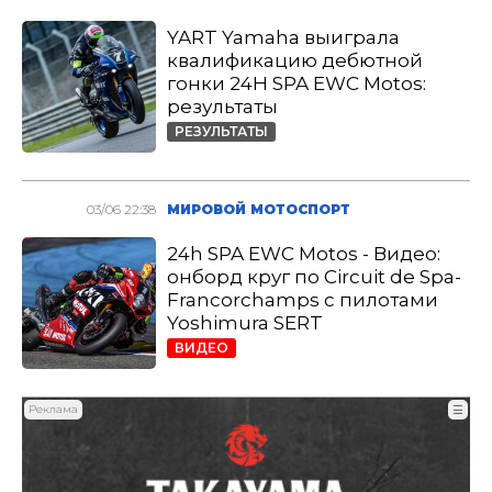
YART Yamaha выиграла
квалификацию дебютной
гонки 24H SPA EWC Motos:
результаты
РЕЗУЛЬТАТЫ
03/06 22:38
МИРОВОЙ МОТОСПОРТ
24h SPA EWC Motos - Видео:
онборд круг по Circuit de Spa-
Francorchamps с пилотами
Yoshimura SERT
ВИДЕО
Реклама
☰