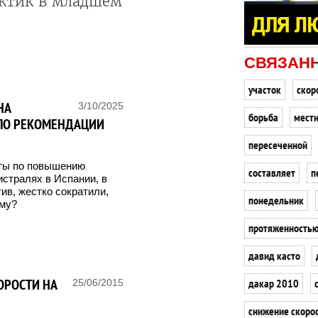
ктик в младшем
СВЯЗАН
участок
скор
НА
3/10/2025
борьба
местн
 ПО РЕКОМЕНДАЦИИ
пересеченной
ты по повышению
составляет
п
стралях в Испании, в
тив, жестко сократили,
понедельник
ему?
протяженность
давид касто
ОРОСТИ НА
дакар 2010
25/06/2015
снижение скоро