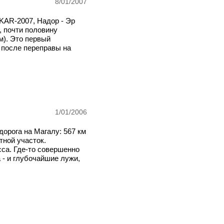
8/01/2007
KAR-2007, Надор - Эр
, почти половину
м). Это первый
 после переправы на
1/01/2006
дорога на Магалу: 567 км
тной участок.
са. Где-то совершенно
 - и глубочайшие лужи,