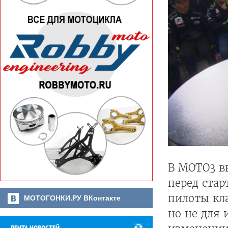
В MOTO3 вв
перед стар
пилоты кла
МОТОГОНКИ.РУ ВКонтакте
но не для 