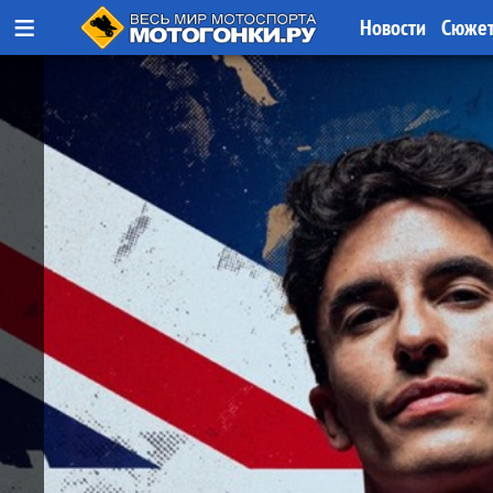
≡
Новости
Сюже