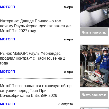
МОТОГП
вчера
Интервью: Давиде Бривио - о том,
почему Рауль Фернандес так важен для
МотоГП в 2027 году
Читать полностью
МОТОГП
вчера
Рынок MotoGP: Рауль Фернандес
продлил контракт с TrackHouse на 2
года
МОТОГП
вчера
МотоГП возвращается с каникул: обзор
ситуации перед Гран-При
Читать полностью
Великобритании BritishGP 2026
МОТОГП
3 августа