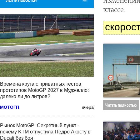
изменении
ЛЕНТА НОВОСТЕЙ
классе.
скорос
Времена круга с приватных тестов
прототипов MotoGP 2027 в Муджелло:
далеко ли до литров?
Читать полностью
МОТОГП
вчера
Рынок MotoGP: Секретный пункт -
почему KTM отпустила Педро Акосту в
Ducati без боя