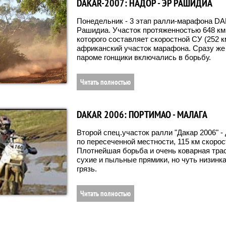
DAKAR-2007: НАДОР - ЭР РАШИДИА
Понедельник - 3 этап ралли-марафона DA
Рашидиа. Участок протяженностью 648 км
которого составляет скоростной СУ (252 к
африканский участок марафона. Сразу же
пароме гонщики включались в борьбу.
Читать полностью
DAKAR 2006: ПОРТИМАО - МАЛАГА
Второй спец.участок ралли "Дакар 2006" - 
по пересеченной местности, 115 км скорос
Плотнейшая борьба и очень коварная трас
сухие и пыльные прямики, но чуть низинка
грязь.
Читать полностью