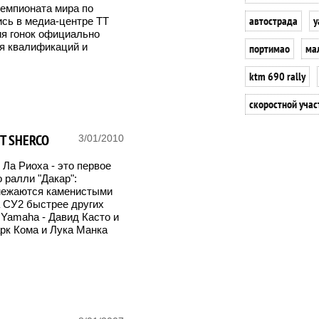
чемпионата мира по
автострада
y
ись в медиа-центре TT
ция гонок официально
я квалификаций и
портимао
ма
ktm 690 rally
скоростной учас
Т SHERCO
3/01/2010
 Ла Риоха - это первое
 ралли "Дакар":
емежаются каменистыми
 СУ2 быстрее других
 Yamaha - Давид Касто и
рк Кома и Лука Манка