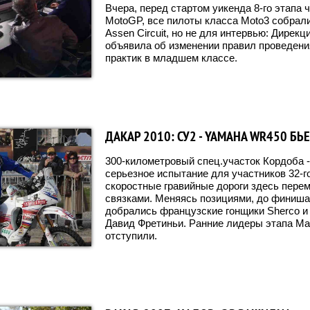
Вчера, перед стартом уикенда 8-го этапа 
MotoGP, все пилоты класса Moto3 собрал
Assen Circuit, но не для интервью: Дирек
объявила об изменении правил проведени
практик в младшем классе.
ДАКАР 2010: СУ2 - YAMAHA WR450 БЬЕ
300-километровый спец.участок Кордоба -
серьезное испытание для участников 32-го
скоростные гравийные дороги здесь пер
связками. Меняясь позициями, до финиша
добрались французские гонщики Sherco и
Давид Фретиньи. Ранние лидеры этапа Ма
отступили.