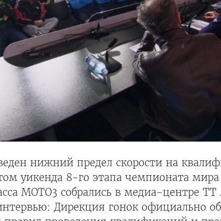
еден нижний предел скорости на квалифи
том уикенда 8-го этапа чемпионата мира
сса MOTO3 собрались в медиа-центре TT 
интервью: Дирекция гонок официально об