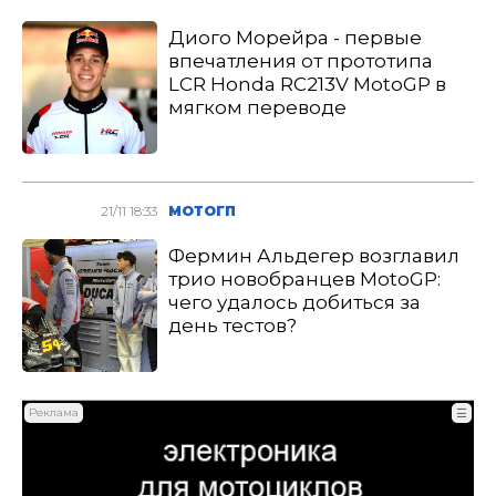
Диого Морейра - первые
впечатления от прототипа
LCR Honda RC213V MotoGP в
мягком переводе
21/11 18:33
МОТОГП
Фермин Альдегер возглавил
трио новобранцев MotoGP:
чего удалось добиться за
день тестов?
Реклама
☰