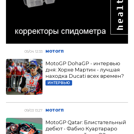
05/04 12:33
МОТОГП
MotoGP DohaGP - интервью
дня: Хорхе Мартин - лучшая
находка Ducati всех времен?
ИНТЕРВЬЮ
09/03 13:27
МОТОГП
MotoGP Qatar: Блистательный
дебют - Фабио Куартараро