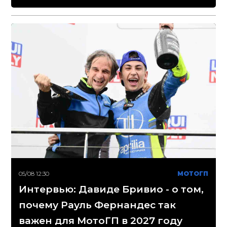
05/08 12:30
МОТОГП
Интервью: Давиде Бривио - о том,
почему Рауль Фернандес так
важен для МотоГП в 2027 году