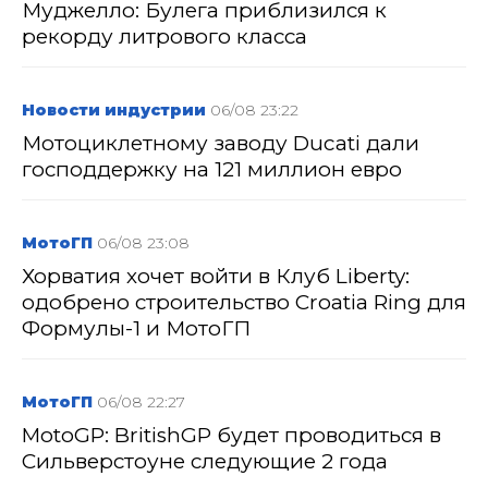
Муджелло: Булега приблизился к
рекорду литрового класса
Новости индустрии
06/08 23:22
Мотоциклетному заводу Ducati дали
господдержку на 121 миллион евро
МотоГП
06/08 23:08
Хорватия хочет войти в Клуб Liberty:
одобрено строительство Croatia Ring для
Формулы-1 и МотоГП
МотоГП
06/08 22:27
MotoGP: BritishGP будет проводиться в
Сильверстоуне следующие 2 года