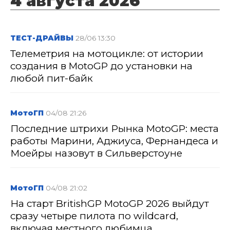
4 августа 2026
ТЕСТ-ДРАЙВЫ
28/06 13:30
Телеметрия на мотоцикле: от истории
создания в MotoGP до установки на
любой пит-байк
МотоГП
04/08 21:26
Последние штрихи Рынка MotoGP: места
работы Марини, Аджиуса, Фернандеса и
Моейры назовут в Сильверстоуне
МотоГП
04/08 21:02
На старт BritishGP MotoGP 2026 выйдут
сразу четыре пилота по wildcard,
включая местного любимца