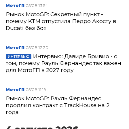
МотоГП
05/08 13:54
Рынок MotoGP: Секретный пункт -
почему KTM отпустила Педро Акосту в
Ducati без боя
МотоГП
05/08 12:30
Интервью: Давиде Бривио - о
ИНТЕРВЬЮ
том, почему Рауль Фернандес так важен
для МотоГП в 2027 году
МотоГП
05/08 11:19
Рынок MotoGP: Рауль Фернандес
продлил контракт с TrackHouse на 2
года