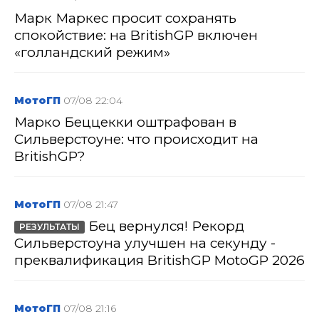
Марк Маркес просит сохранять
спокойствие: на BritishGP включен
«голландский режим»
МотоГП
07/08 22:04
Марко Беццекки оштрафован в
Сильверстоуне: что происходит на
BritishGP?
МотоГП
07/08 21:47
Бец вернулся! Рекорд
РЕЗУЛЬТАТЫ
Сильверстоуна улучшен на секунду -
преквалификация BritishGP MotoGP 2026
МотоГП
07/08 21:16