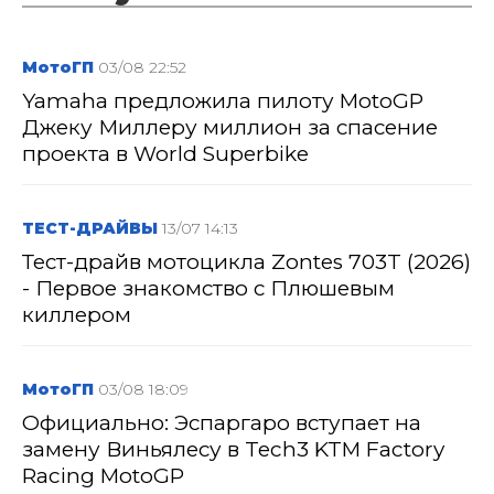
МотоГП
03/08 22:52
Yamaha предложила пилоту MotoGP
Джеку Миллеру миллион за спасение
проекта в World Superbike
ТЕСТ-ДРАЙВЫ
13/07 14:13
Тест-драйв мотоцикла Zontes 703T (2026)
- Первое знакомство с Плюшевым
киллером
МотоГП
03/08 18:09
Официально: Эспаргаро вступает на
замену Виньялесу в Tech3 KTM Factory
Racing MotoGP