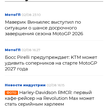
МотоГП
02/08 23:10
Маверик Виньялес выступил по
ситуации о шансе досрочного
завершения сезона MotoGP 2026
МотоГП
02/08 16:27
Босс Pirelli предупреждает: KTM может
удивить соперников на старте MotoGP
2027 года
Новости индустрии
02/08 16:15
Harley-Davidson RMCR: первый
ФОТО
кафе-рейсер на Revolution Max может
стать серийным харлеем