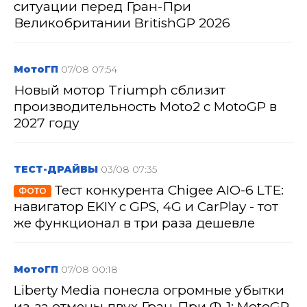
ситуации перед Гран-При
Великобритании BritishGP 2026
МотоГП
07/08 07:54
Новый мотор Triumph сблизит
производительность Moto2 с MotoGP в
2027 году
ТЕСТ-ДРАЙВЫ
03/08 07:35
Тест конкурента Chigee AIO-6 LTE:
ФОТО
навигатор EKIY с GPS, 4G и CarPlay - тот
же функционал в три раза дешевле
МотоГП
07/08 00:18
Liberty Media понесла огромные убытки
из-за отмены двух Гран-При Ф-1: MotoGP