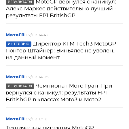
MotoGP вернулся с каникул:
РЕЗУЛЬТАТЫ
Алекс Маркес действительно лучший -
результаты FP1 BritishGP
МотоГП
07/08 14:42
Директор KTM Tech3 MotoGP
ИНТЕРВЬЮ
Гюнтер Штайнер: Виньялес не уволен...
на данный момент
МотоГП
07/08 14:05
Чемпионат Мото Гран-При
РЕЗУЛЬТАТЫ
вернулся с каникул: результаты FP1
BritishGP в классах Moto3 и Moto2
МотоГП
07/08 13:16
Техническая дирекция MotoGP