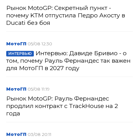
Рынок MotoGP: Секретный пункт -
почему KTM отпустила Педро Акосту в
Ducati без боя
МотоГП
05/08 12:30
Интервью: Давиде Бривио - о
ИНТЕРВЬЮ
том, почему Рауль Фернандес так важен
для МотоГП в 2027 году
МотоГП
05/08 11:19
Рынок MotoGP: Рауль Фернандес
продлил контракт с TrackHouse на 2
года
МотоГП
03/08 20:11