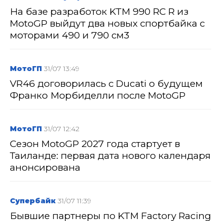
На базе разработок KTM 990 RC R из
MotoGP выйдут два новых спортбайка с
моторами 490 и 790 см3
МотоГП
31/07 13:49
VR46 договорилась с Ducati о будущем
Франко Морбиделли после MotoGP
МотоГП
31/07 12:42
Сезон MotoGP 2027 года стартует в
Таиланде: первая дата нового календаря
анонсирована
Супербайк
31/07 11:39
Бывшие партнеры по KTM Factory Racing