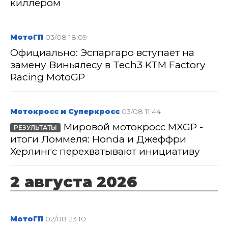
киллером
МотоГП
03/08 18:09
Официально: Эспаргаро вступает на
замену Виньялесу в Tech3 KTM Factory
Racing MotoGP
Мотокросс и Суперкросс
03/08 11:44
Мировой мотокросс MXGP -
РЕЗУЛЬТАТЫ
итоги Ломмеля: Honda и Джеффри
Херлингс перехватывают инициативу
2 августа 2026
МотоГП
02/08 23:10