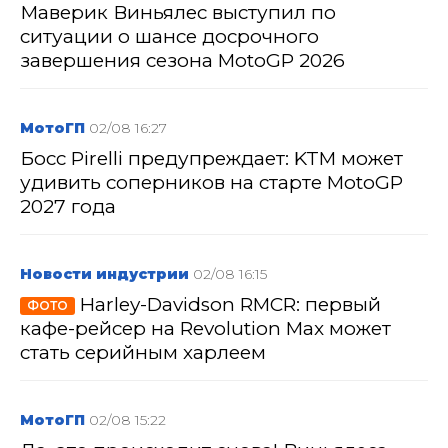
Маверик Виньялес выступил по
ситуации о шансе досрочного
завершения сезона MotoGP 2026
МотоГП
02/08 16:27
Босс Pirelli предупреждает: KTM может
удивить соперников на старте MotoGP
2027 года
Новости индустрии
02/08 16:15
Harley-Davidson RMCR: первый
ФОТО
кафе-рейсер на Revolution Max может
стать серийным харлеем
МотоГП
02/08 15:22