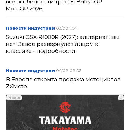
все особенности трассы BritishGP
MotoGP 2026
Новости индустрии
03/08 17:41
Suzuki GSX-R1000R (2027): альтернативы
нет! Завод развернулся лицом к
классике - подробности
Новости индустрии
04/08 08:03
В Европе открыта продажа мотоциклов
ZXMoto
Реклама
☰