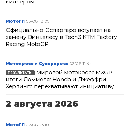
киллером
МотоГП
03/08 18:09
Официально: Эспаргаро вступает на
замену Виньялесу в Tech3 KTM Factory
Racing MotoGP
Мотокросс и Суперкросс
03/08 11:44
Мировой мотокросс MXGP -
РЕЗУЛЬТАТЫ
итоги Ломмеля: Honda и Джеффри
Херлингс перехватывают инициативу
2 августа 2026
МотоГП
02/08 23:10