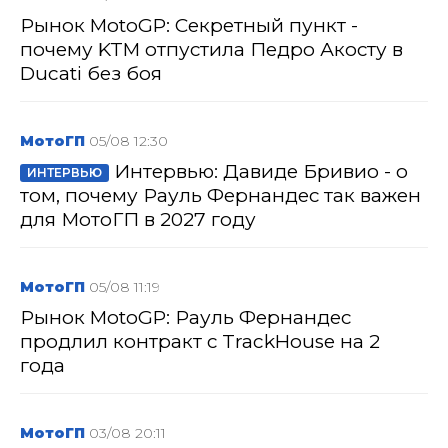
Рынок MotoGP: Секретный пункт -
почему KTM отпустила Педро Акосту в
Ducati без боя
МотоГП
05/08 12:30
Интервью: Давиде Бривио - о
ИНТЕРВЬЮ
том, почему Рауль Фернандес так важен
для МотоГП в 2027 году
МотоГП
05/08 11:19
Рынок MotoGP: Рауль Фернандес
продлил контракт с TrackHouse на 2
года
МотоГП
03/08 20:11