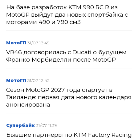
На базе разработок KTM 990 RC R из
MotoGP выйдут два новых спортбайка с
моторами 490 и 790 см3
МотоГП
31/07 13:49
VR46 договорилась с Ducati о будущем
Франко Морбиделли после MotoGP
МотоГП
31/07 12:42
Сезон MotoGP 2027 года стартует в
Таиланде: первая дата нового календаря
анонсирована
Супербайк
31/07 11:39
Бывшие партнеры по KTM Factory Racing