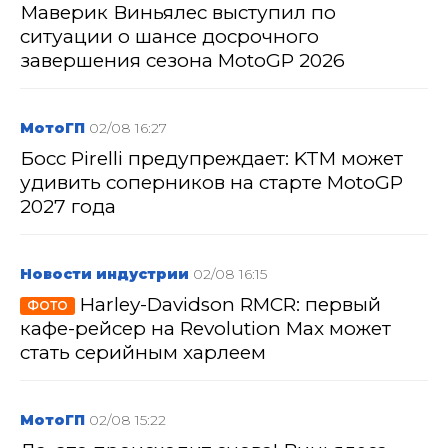
Маверик Виньялес выступил по
ситуации о шансе досрочного
завершения сезона MotoGP 2026
МотоГП
02/08 16:27
Босс Pirelli предупреждает: KTM может
удивить соперников на старте MotoGP
2027 года
Новости индустрии
02/08 16:15
Harley-Davidson RMCR: первый
ФОТО
кафе-рейсер на Revolution Max может
стать серийным харлеем
МотоГП
02/08 15:22