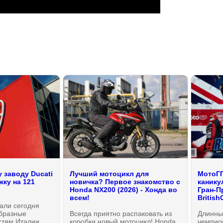
 заводу Ducati
Лучший мотоцикл для
МотоГП
ку на 121
новичка? Первое знакомство с
канику
Honda NX200 (2026) - Хонда во
Гран-П
всем!
British
али сегодня
образные
Всегда приятно распаковать из
Длинны
стям Италии,
коробки новый мотоцикл! Honda
чемпио