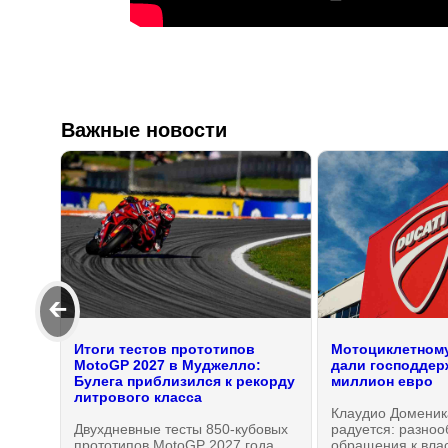
Важные новости
🡰
Итоги тестов прототипов
Мотоциклетному
MotoGP 2027 в Муджелло:
дали господдерж
Булега приблизился к рекорду
миллион евро
литрового класса
Клаудио Доменик
Двухдневные тесты 850-кубовых
радуется: разно
прототипов MotoGP 2027 года,
обращения к вла