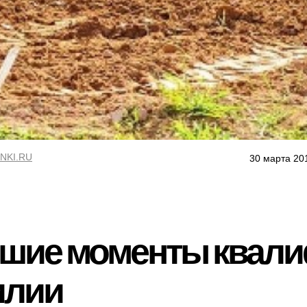
NKI.RU
30 марта 20
чшие моменты квал
илии