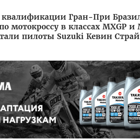
 квалификации Гран-При Бразил
по мотокроссу в классах MXGP и 
тали пилоты Suzuki Кевин Страй