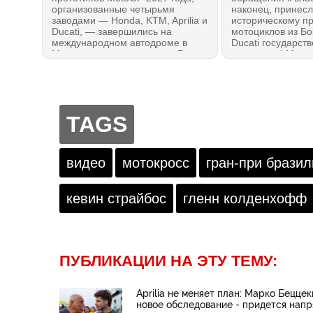
организованные четырьмя
наконец, принес
заводами — Honda, KTM, Aprilia и
историческому п
Ducati, — завершились на
мотоциклов из Б
международном автодроме в
Ducati государст
Муджелло, где проводится Гран-
поддержку! Мини
При Италии: идеальный
и программы «Сд
референс! Каких результатов
Италии» Адольфо
удалось достичь в идеальных
уполномочил оф
погодных условиях? Николо
госинвесткомпан
Булега снова удивил.
Ducati Motor Hold
TAGS
миллионов евро,
невозвратный гра
миллиона.
видео
мотокросс
гран-при бразил
кевин страйбос
гленн колденхофф
ПУБЛИКАЦИИ НА ЭТУ ТЕМУ:
Aprilia не меняет план: Марко Бецце
новое обследование - придется напр