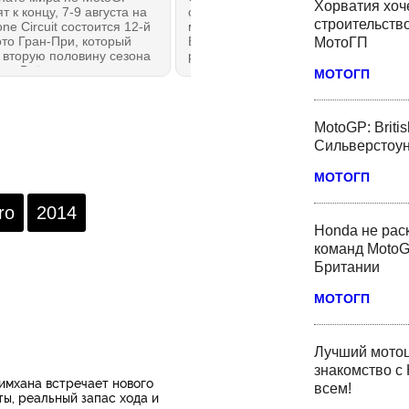
Хорватия хоче
т к концу, 7-9 августа на
обсуждаемых новостей
строительство
one Circuit состоится 12-й
медийного дня Гран-При
то Гран-При, который
Британии будет понижение
МотоГП
 вторую половину сезона
рейтинга Ducati в системе
да. Всё, что нужно знать,
концессий MotoGP. Потенциал
МОТОГП
сли вы пропустили первые
лидеров Королевского класса —
к — в этом обзоре на
Ducati и Aprilia сблизился, а
ОНКИ.РУ!
Honda откатилась обратно в
MotoGP: Briti
группу отстающих.
Сильверстоун
МОТОГП
ro
2014
Honda не рас
команд MotoG
Британии
МОТОГП
Лучший мотоц
знакомство с 
мхана встречает нового
всем!
ты, реальный запас хода и