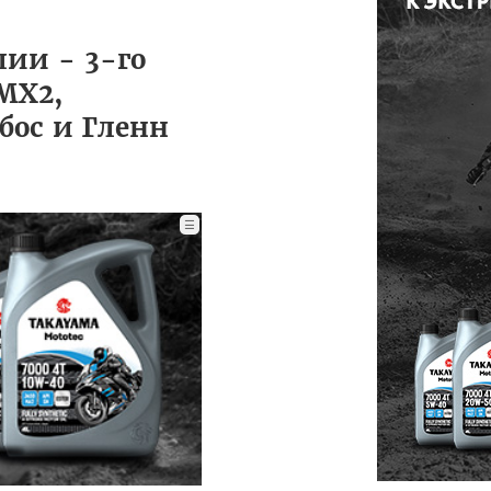
ии - 3-го
MX2,
бос и Гленн
☰