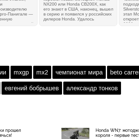
ли
NX200 или Honda CB200X, как
подходя
роизводителю
его знают в США, наконец, вышел
Silverst
орго-Панигале —
в серию и появился у российских
этап Мо
венную
дилеров Honda. Удалось
откроет
стр предприятий
познакомиться с мотоциклом
2026 го
елано в
лично и даже немного
даже е
 Урсо
прокатиться. Мотоцикл сразу
11 гоно
ициальную
создает правильное впечатление:
МОТОГ
ию вложить в
это — 100% Honda без всяких
ing более 120
оговорок. И, возможно, лучшее из
 включая
всего на данный момент, что
нт на 33
можно было бы рекомендовать
как первый мотоцикл!
ии
mxgp
mx2
чемпионат мира
beto carre
евгений бобрышев
александр тонков
кки прошел
Honda WN7: мотоджи
ячься!
короля - первые тес