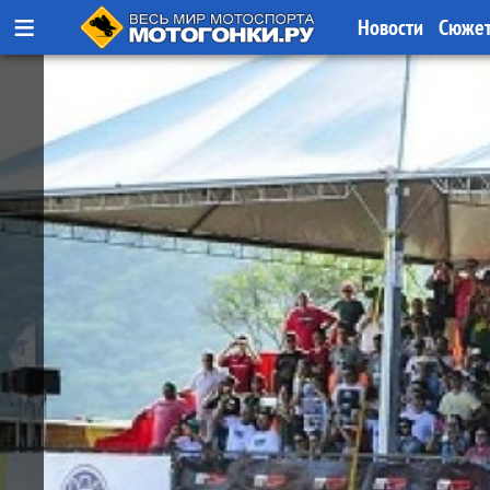
≡
Новости
Сюже