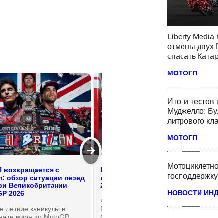
Liberty Media
отмены двух 
спасать Ката
МОТОГП
Итоги тестов
Муджелло: Бу
литрового кл
МОТОГП
🡲
Мотоциклетно
 возвращается с
Ducati и Honda теряют позиции
господдержку
л: обзор ситуации перед
в рейтинге концессий MotoGP
ри Великобритании
2026 года
НОВОСТИ ИН
GP 2026
Чемпионат мира по Мото Гран-
е летние каникулы в
При вернулся с каникул в
нате мира по MotoGP
Сильверстоуне. Одной из самых