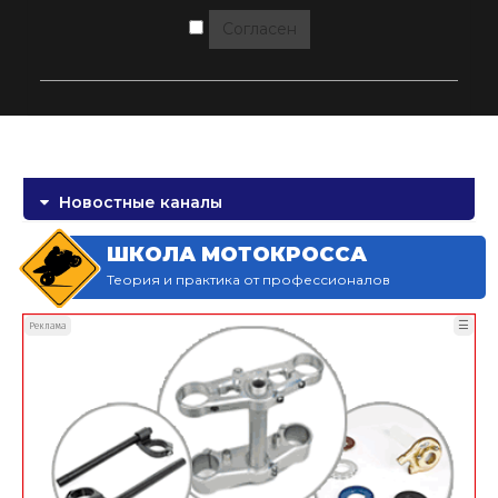
Согласен
Новостные каналы
ШКОЛА МОТОКРОССА
Теория и практика от профессионалов
☰
Реклама