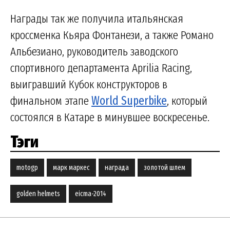
Награды так же получила итальянская
кроссменка Кьяра Фонтанези, а также Романо
Альбезиано, руководитель заводского
спортивного департамента Aprilia Racing,
выигравший Кубок конструкторов в
финальном этапе
World Superbike
, который
состоялся в Катаре в минувшее воскресенье.
Тэги
motogp
марк маркес
награда
золотой шлем
golden helmets
eicma-2014