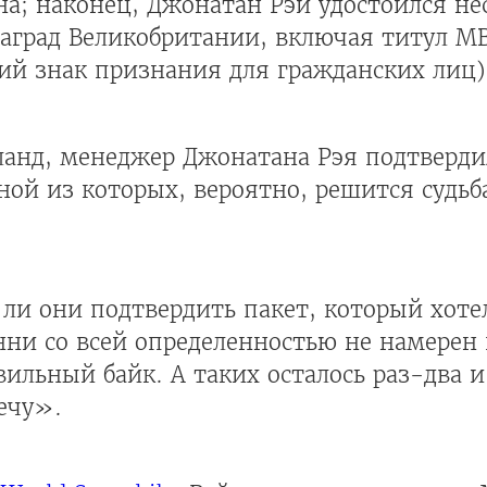
а; наконец, Джонатан Рэй удостоился не
град Великобритании, включая титул MB
й знак признания для гражданских лиц)
ланд, менеджер Джонатана Рэя подтвердил
ной из которых, вероятно, решится судьб
т ли они подтвердить пакет, который хот
нни со всей определенностью не намерен 
вильный байк. А таких осталось раз-два и
ечу».