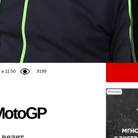
 в 11:50
9199
Реклама
 MotoGP
 ведет