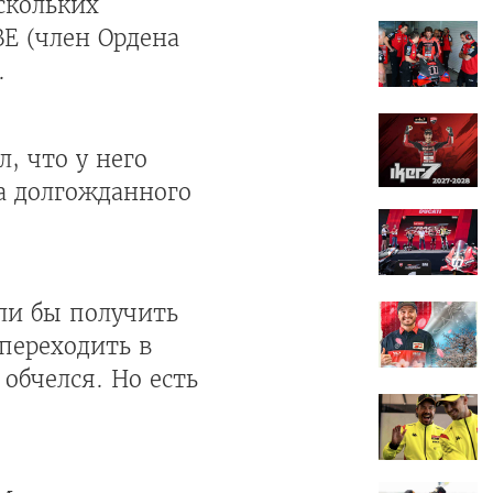
скольких
E (член Ордена
.
, что у него
а долгожданного
ели бы получить
переходить в
 обчелся. Но есть