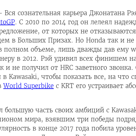
 Вся сознательная карьера Джонатана Рэя
toGP
. С 2010 по 2014 год он лелеял надеж
редложение, от которых не отказываются
ем в Больших Призах. Но Honda так и не
в полном объеме, лишь дважды дав ему wi
неру в 2012. Рэй удивил всех финишем н
ак и не получил от HRC заветного звонка.
в Kawasaki, чтобы показать все, на что с
в
World Superbike
с KRT его устраивает абс
л большую часть своих амбиций с Kawasak
ионом мира, взявшим три победы подряд
лярность в конце 2017 года побила урове