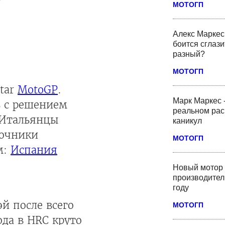
МОТОГП
Алекс Маркес 
боится сглази
разный?
МОТОГП
star
MotoGP
.
Марк Маркес 
ь с решением
реальном рас
. Итальянцы
каникул
точники
МОТОГП
м:
Испания
Новый мотор 
производител
году
эй после всего
МОТОГП
ода в HRC круто