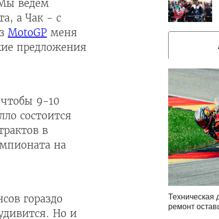
«Мы ведем
а, а Чак - с
из
MotoGP
меня
акие предложения
 чтобы 9-10
лло состоится
трактов в
емпионата на
нсов гораздо
Техническая 
ремонт оста
удивится. Но и