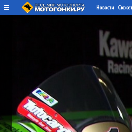
≡
Новости
Сюже