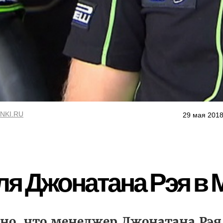
NKI.RU
29 мая 2018
ля Джонатана Рэя в
о, что менеджер Джонатана Рэя