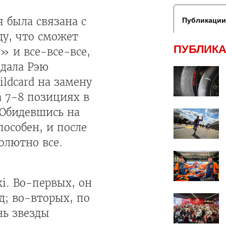
 была связана с
Публикации
ду, что сможет
ПУБЛИКА
» и все-все-все,
 дала Рэю
ldcard на замену
а 7-8 позициях в
 Обидевшись на
пособен, и после
олютно все.
i. Во-первых, он
; во-вторых, по
нь звезды