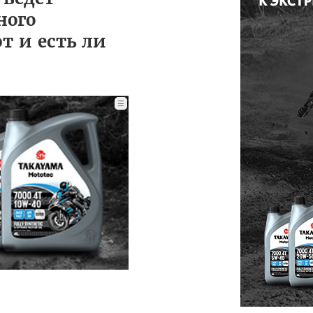
ного
т и есть ли
☰