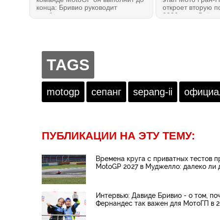
конца: Бривио руководит
откроет вторую п
подбором кадров для
2026 года. Всё, ч
чемпионата 2027 года. Он
даже если вы пр
сделал важное заявление,
11 гонок — в это
почему выбрал именно этих
МОТОГОНКИ.РУ!
гонщиков для вступления в
Новейшую эру Мото Гран-При.
TAGS
motogp
сепанг
sepang-ii
официа
ПУБЛИКАЦИИ НА ЭТУ ТЕМУ:
Времена круга с приватных тестов п
MotoGP 2027 в Муджелло: далеко ли 
Интервью: Давиде Бривио - о том, по
Фернандес так важен для МотоГП в 2