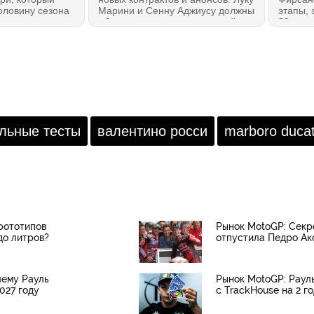
оловину сезона
Марини и Сенну Аджиусу должны
этапы, 
то нужно знать,
объявить напарниками одной
30 авгу
опустили первые
команды, Рауль Фернандес,
об одн
м обзоре на
наконец, хочет сообщить о
перено
продлении контракта в MotoGP
2027 года, а также очень важный
анонс должен сделать Диого
Морейра.
льные тесты
валентино росси
marboro ducat
рототипов
Рынок MotoGP: Секр
до литров?
отпустила Педро Ако
чему Рауль
Рынок MotoGP: Раул
027 году
с TrackHouse на 2 г