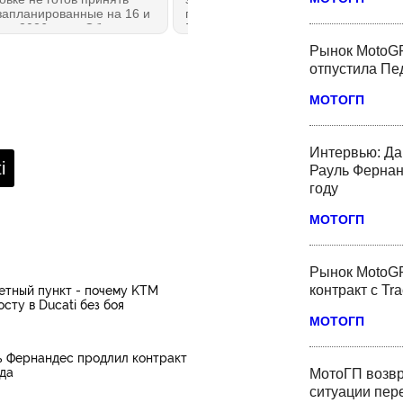
запланированные на 16 и
предложения о выкупе завода из
ста 2026 года. Объявлено
Борго-Панигале за рекордную
ой отмене и одном
сумму в 2.5 миллиарда евро, что
Рынок MotoGP
се.
почти вдвое превышает
отпустила Пед
оценочную стоимость компании.
МОТОГП
Интервью: Да
i
Рауль Фернан
году
МОТОГП
Рынок MotoGP
контракт с Tr
етный пункт - почему KTM
сту в Ducati без боя
МОТОГП
ь Фернандес продлил контракт
ода
МотоГП возвр
ситуации пер