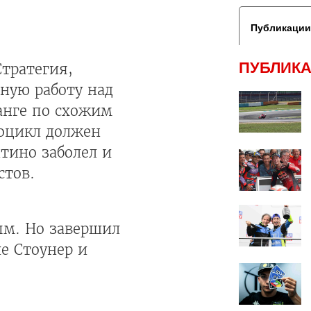
Публикации
ПУБЛИКА
Стратегия,
ную работу над
анге по схожим
тоцикл должен
нтино заболел и
стов.
ым. Но завершил
ие Стоунер и