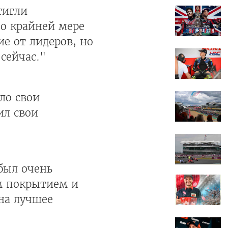
тигли
по крайней мере
ие от лидеров, но
сейчас."
ло свои
ил свои
был очень
им покрытием и
на лучшее