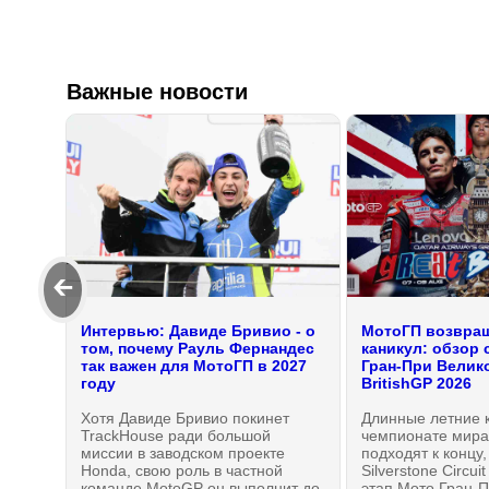
Важные новости
🡰
Интервью: Давиде Бривио - о
МотоГП возвращ
том, почему Рауль Фернандес
каникул: обзор 
так важен для МотоГП в 2027
Гран-При Велик
году
BritishGP 2026
Хотя Давиде Бривио покинет
Длинные летние 
TrackHouse ради большой
чемпионате мира
миссии в заводском проекте
подходят к концу,
Honda, свою роль в частной
Silverstone Circui
команде MotoGP он выполнит до
этап Мото Гран-П