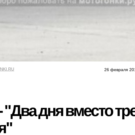
NKI.RU
26 февраля 20
 "Два дня вместо трех
я"