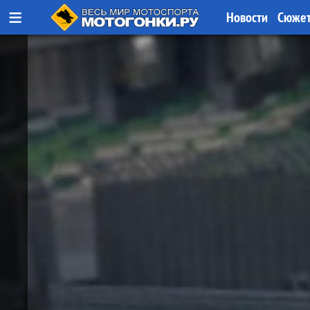
≡
Новости
Сюже