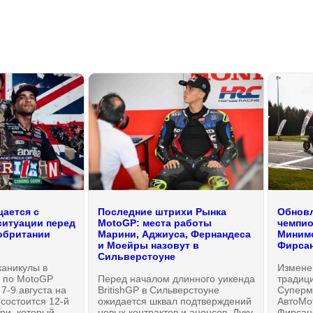
ается с
Последние штрихи Рынка
Обновл
ситуации перед
MotoGP: места работы
чемпио
обритании
Марини, Аджиуса, Фернандеса
Минимо
и Моейры назовут в
Фирсан
Сильверстоуне
каникулы в
Измене
 по MotoGP
Перед началом длинного уикенда
традиц
 7-9 августа на
BritishGP в Сильверстоуне
Суперм
t состоится 12-й
ожидается шквал подтверждений
АвтоМо
ри, который
новых контрактов и анонсов. Луку
Фирсано