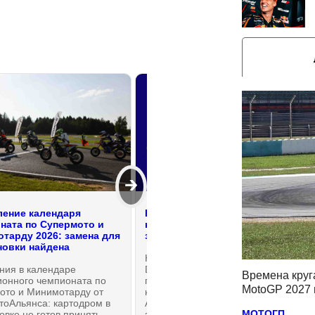
🡲
ение календаря
Компания Patritalia заявила о
ната по Супермото и
намерении приобрести Ducati
тарду 2026: замена для
за 2.5 миллиарда евро
овки найдена
Несмотря на все заявления
ния в календаре
Ducati об отсутствии намерений о
Времена круг
ионного чемпионата по
продаже итальянского бренда
MotoGP 2027 
ото и Минимотарду от
немецкой Группой Volkswagen-
тоАльянса: картодром в
Audi (VAG), итальянская Patritalia
МОТОГП
вке не готов принять
заявила о подлинности своего