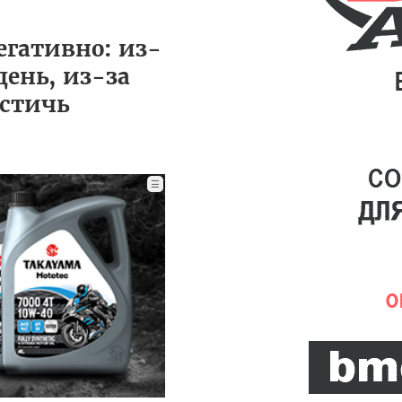
егативно: из-
ень, из-за
остичь
☰