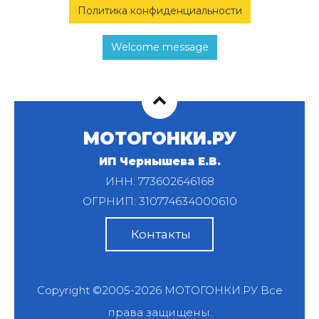
Политика конфиденциальности
Welcome message
МОТОГОНКИ.РУ
ИП Чернышева Е.В.
ИНН: 773602646168
ОГРНИП: 310774634000610
Контакты
Copyright ©2005-2026
МОТОГОНКИ.РУ
Все
права защищены.