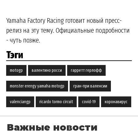
Yamaha Factory Racing готовит новый пресс-
релиз на эту тему. Официальные подробности
- чуть позже.
Тэги
motogp
валентино росси
гарретт герлофф
monster erengy yamaha motogp
гран-при валенсии
valenciangp
ricardo tormo circuit
covid-19
коронавирус
Важные новости