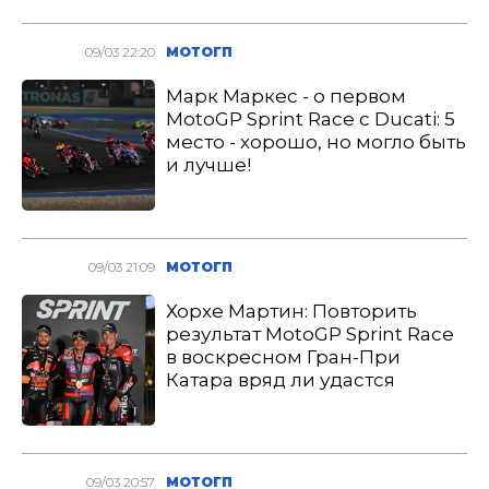
09/03 22:20
МОТОГП
Марк Маркес - о первом
MotoGP Sprint Race с Ducati: 5
место - хорошо, но могло быть
и лучше!
09/03 21:09
МОТОГП
Хорхе Мартин: Повторить
результат MotoGP Sprint Race
в воскресном Гран-При
Катара вряд ли удастся
09/03 20:57
МОТОГП