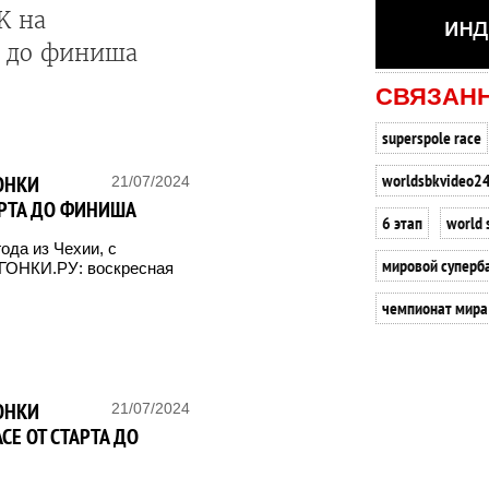
K на
а до финиша
СВЯЗАН
superspole race
worldsbkvideo2
ОНКИ
21/07/2024
ТАРТА ДО ФИНИША
6 этап
world 
ода из Чехии, с
мировой суперб
ГОНКИ.РУ: воскресная
чемпионат мира
ОНКИ
21/07/2024
CE ОТ СТАРТА ДО