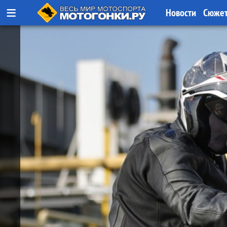
≡
Новости
Сюже