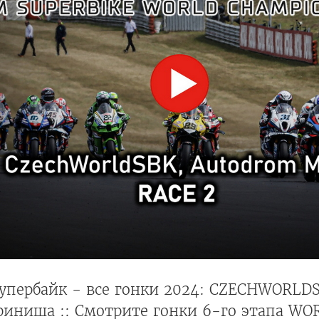
упербайк - все гонки 2024: CZECHWORLDS
финиша :: Смотрите гонки 6-го этапа WO