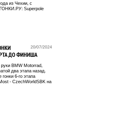
ода из Чехии, с
ГОНКИ.РУ: Superpole
ОНКИ
20/07/2024
ТАРТА ДО ФИНИША
в руки BMW Motorrad,
чатой два этапа назад.
 гонки 6-го этапа
 Most - CzechWorldSBK на