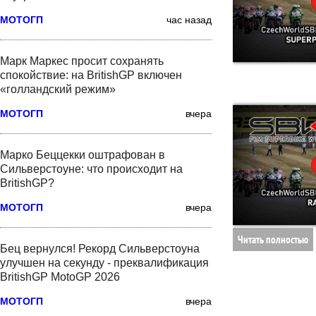
МОТОГП
час назад
Марк Маркес просит сохранять
спокойствие: на BritishGP включен
«голландский режим»
МОТОГП
вчера
Марко Беццекки оштрафован в
Сильверстоуне: что происходит на
BritishGP?
МОТОГП
вчера
Читать полностью
Бец вернулся! Рекорд Сильверстоуна
улучшен на секунду - преквалификация
BritishGP MotoGP 2026
МОТОГП
вчера