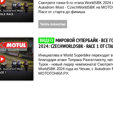
Смотрите гонки 6-го этапа WorldSBK 2024 г
Autodrom Most - CzechWorldSBK на МОТО
Race от старта до финиша
Читать полностью
ВИДЕО
МИРОВОЙ СУПЕРБАЙК - ВСЕ Г
2024: CZECHWORLDSBK - RACE 1 ОТ С
Инициатива в World Superbike переходит 
благодаря атаке Топрака Разгатлиоглу, на
Турок - новый лидер чемпионата! Смотрите
WorldSBK 2024 года из Чехии, с Autodrom
МОТОГОНКИ.РУ.