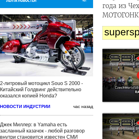
ЛЕНТА НОВОСТЕЙ
года из Ч
МОТОГОНКИ.
supersp
2-литровый мотоцикл Souo S 2000 -
Китайский Голдвинг действительно
оказался копией Honda?
НОВОСТИ ИНДУСТРИИ
час назад
Джек Миллер: в Yamaha есть
засланный казачок - любой разговор
внутри становится известен СМИ