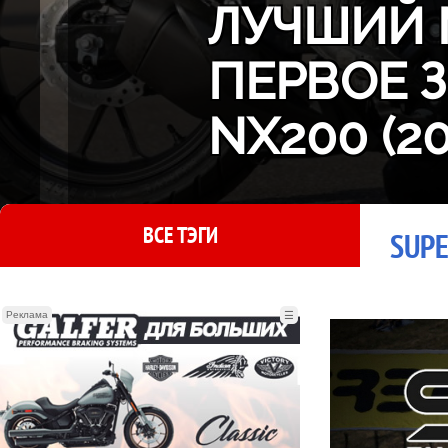
ЛУЧШИЙ 
ПЕРВОЕ 
NX200 (2
ВСЕ ТЭГИ
SUPE
Реклама
☰