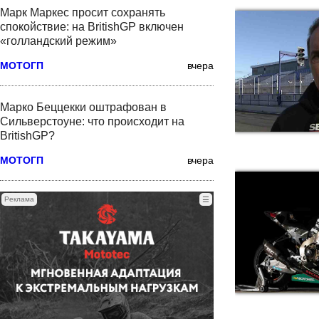
Марк Маркес просит сохранять
спокойствие: на BritishGP включен
«голландский режим»
МОТОГП
вчера
Марко Беццекки оштрафован в
Сильверстоуне: что происходит на
BritishGP?
МОТОГП
вчера
Реклама
☰