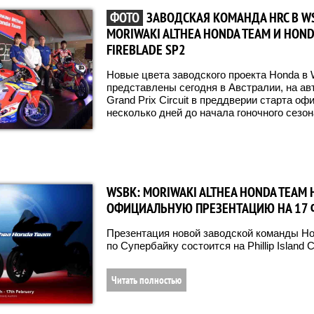
ФОТО
ЗАВОДСКАЯ КОМАНДА HRC В WS
MORIWAKI ALTHEA HONDA TEAM И HON
FIREBLADE SP2
Новые цвета заводского проекта Honda в W
представлены сегодня в Австралии, на авто
Grand Prix Circuit в преддверии старта оф
несколько дней до начала гоночного сезон
WSBK: MORIWAKI ALTHEA HONDA TEAM
ОФИЦИАЛЬНУЮ ПРЕЗЕНТАЦИЮ НА 17 
Презентация новой заводской команды Ho
по Супербайку состоится на Phillip Island C
Читать полностью