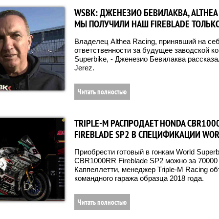
WSBK: ДЖЕНЕЗИО БЕВИЛАКВА, ALTHEA 
МЫ ПОЛУЧИЛИ НАШ FIREBLADE ТОЛЬК
Владелец Althea Racing, принявший на себ
ответственности за будущее заводской к
Superbike, - Дженезио Бевилаква рассказал
Jerez.
Читать полностью
TRIPLE-M РАСПРОДАЕТ HONDA CBR100
FIREBLADE SP2 В СПЕЦИФИКАЦИИ WO
Приобрести готовый в гонкам World Super
CBR1000RR Fireblade SP2 можно за 70000
Каппеллетти, менеджер Triple-M Racing о
командного гаража образца 2018 года.
Читать полностью