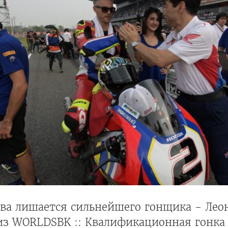
ва лишается сильнейшего гонщика - Лео
из WORLDSBK :: Квалификационная гонка