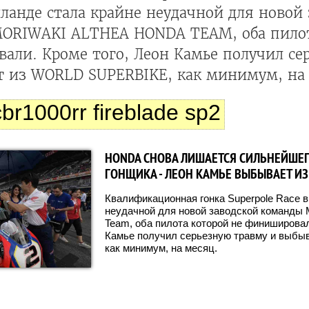
ланде стала крайне неудачной для новой
ORIWAKI ALTHEA HONDA TEAM, оба пилот
али. Кроме того, Леон Камье получил се
т из WORLD SUPERBIKE, как минимум, на
br1000rr fireblade sp2
HONDA СНОВА ЛИШАЕТСЯ СИЛЬНЕЙШЕ
ГОНЩИКА - ЛЕОН КАМЬЕ ВЫБЫВАЕТ И
Квалификационная гонка Superpole Race в
неудачной для новой заводской команды M
Team, оба пилота которой не финишировал
Камье получил серьезную травму и выбыва
как минимум, на месяц.