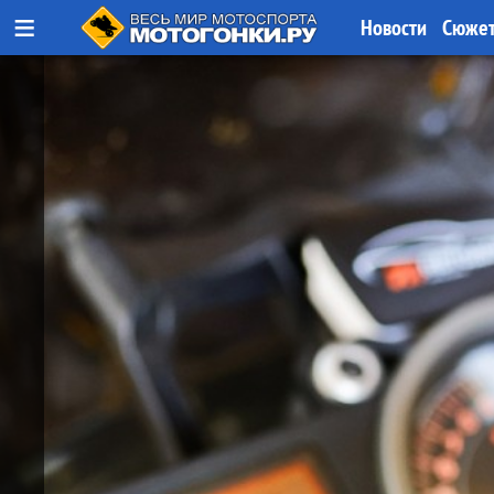
≡
Новости
Сюже