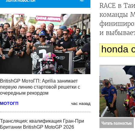
ЛЕНТА НОВОСТЕЙ
RACE в Таи
команды M
финиширов
и выбывае
honda c
BritishGP МотоГП: Aprilia занимает
первую линию стартовой решетки с
очередным рекордом
МОТОГП
час назад
Трансляция: квалификация Гран-При
Читать полностью
Британии BritishGP MotoGP 2026