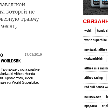
 заводской
а которой не
рьезную травму
СВЯЗАН
 месяц.
wsbk
honda c
world superbike
moriwaki althea
ГО
17/03/2019
thaiworldsbk
З WORLDSBK
althea mie racin
 Таиланде стала крайне
oriwaki Althea Honda
althea racing
и. Кроме того, Леон
ет из World Superbike,
red bull honda w
на продажу
h
продажа
trip