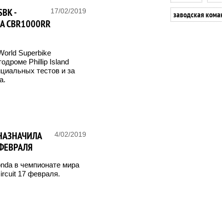
BK -
17/02/2019
заводская кома
DA CBR1000RR
orld Superbike
дроме Phillip Island
ициальных тестов и за
а.
 НАЗНАЧИЛА
4/02/2019
ФЕВРАЛЯ
nda в чемпионате мира
ircuit 17 февраля.