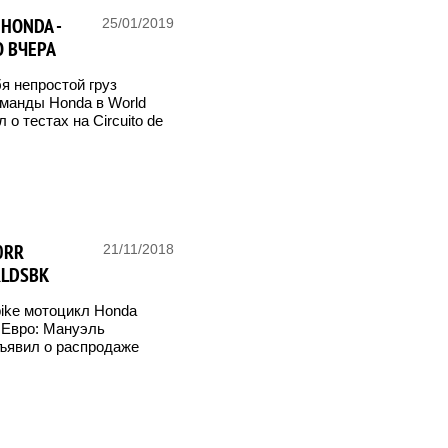
HONDA -
25/01/2019
О ВЧЕРА
я непростой груз
оманды Honda в World
 о тестах на Circuito de
0RR
21/11/2018
RLDSBK
bike мотоцикл Honda
 Евро: Мануэль
бъявил о распродаже