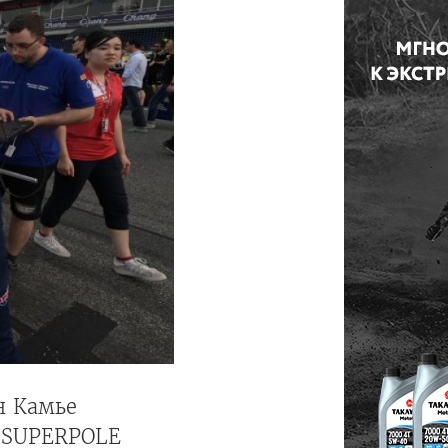
н Камье
 SUPERPOLE