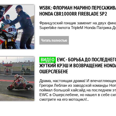
WSBK: ФЛОРИАН МАРИНО ПЕРЕСАЖИВ
HONDA CBR1000RR FIREBLADE SP2
Французский гонщик заменит на двух фин
Superbike пилота TripleM Honda Патрика 
Читать полностью
ВИДЕО
EWC - БОРЬБА ДО ПОСЛЕДНЕГО
ЖУТКИЙ КРЭШ И ВОЗВРАЩЕНИЕ HONDA
ОШЕРСЛЕБЕНЕ
Драма, настоящая драма! И впечатляющее
Грегори Леблан из заводской команды Hon
поймал большой хайсайд на последнем эт
EWC в Ошерслебене, но нашел в себе сил
смотрите на его мотоцикл!..