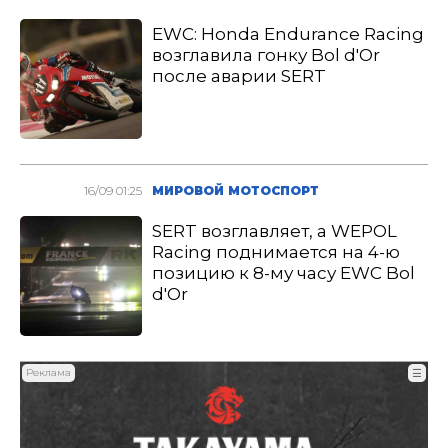
EWC: Honda Endurance Racing
возглавила гонку Bol d′Or
после аварии SERT
16/09 01:25
МИРОВОЙ МОТОСПОРТ
SERT возглавляет, а WEPOL
Racing поднимается на 4-ю
позицию к 8-му часу EWC Bol
d′Or
Реклама
☰