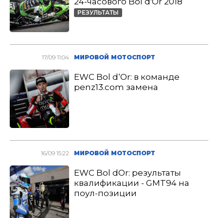
24-часового Bol d′Or 2018
РЕЗУЛЬТАТЫ
17/09 11:04
МИРОВОЙ МОТОСПОРТ
EWC Bol d‘Or: в команде
penz13.com замена
16/09 15:22
МИРОВОЙ МОТОСПОРТ
EWC Bol dOr: результаты
квалификации - GMT94 на
поул-позиции