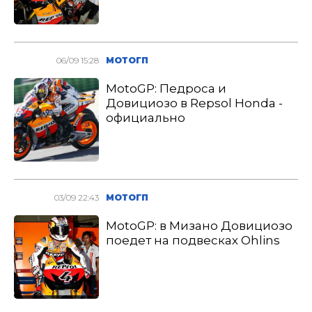
06/09 15:28
МОТОГП
MotoGP: Педроса и
Довициозо в Repsol Honda -
официально
03/09 22:43
МОТОГП
MotoGP: в Мизано Довициозо
поедет на подвесках Ohlins