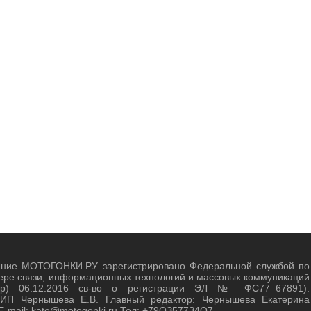
ание МОТОГОНКИ.РУ зарегистрировано Федеральной службой по
ере связи, информационных технологий и массовых коммуникаций
зор) 06.12.2016 св-во о регистрации ЭЛ № ФС77–67891).
 ИП Чернышева Е.В. Главный редактор: Чернышева Екатерина
E-mail: kate@motogonki.ru Тел: +79ОЗ577З4O7