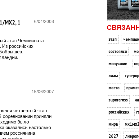
1/МХ2, 1
6/04/2008
СВЯЗАН
этап
чемпион
вый этап Чемпионата
. Из российских
состоялся
мо
 Бобрышев.
лландии.
минувшие
пе
лиам
суперк
место
приме
15/06/2007
supercross
ин
тоялся четвертый этап
российских
г
В соревновании приняли
бходимо было
мира
мх1мх
тка оказались настолько
нием россиянина
2627
лиероп
их пройти...