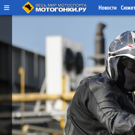
≡
Новости
Сюже