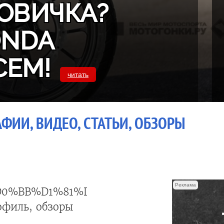
ОВИЧКА?
ONDA
СЕМ!
читать
ФИИ, ВИДЕО, СТАТЬИ, ОБЗОРЫ
Реклама
0%BB%D1%81%D1%8F
офиль, обзоры