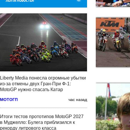
ЛЕНТА НОВОСТЕЙ
Liberty Media понесла огромные убытки
из-за отмены двух Гран-При Ф-1:
MotoGP нужно спасать Катар
МОТОГП
час назад
Итоги тестов прототипов MotoGP 2027
в Муджелло: Булега приблизился к
рекорду литрового класса