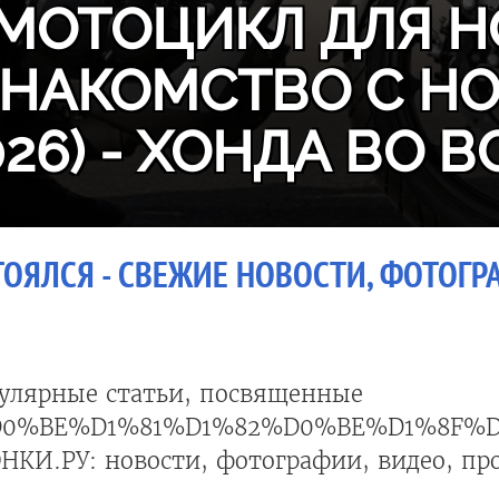
МОТОЦИКЛ ДЛЯ Н
ЗНАКОМСТВО С H
026) - ХОНДА ВО В
ОЯЛСЯ - СВЕЖИЕ НОВОСТИ, ФОТОГРА
улярные статьи, посвященные
D0%BE%D1%81%D1%82%D0%BE%D1%8F%D
НКИ.РУ: новости, фотографии, видео, пр