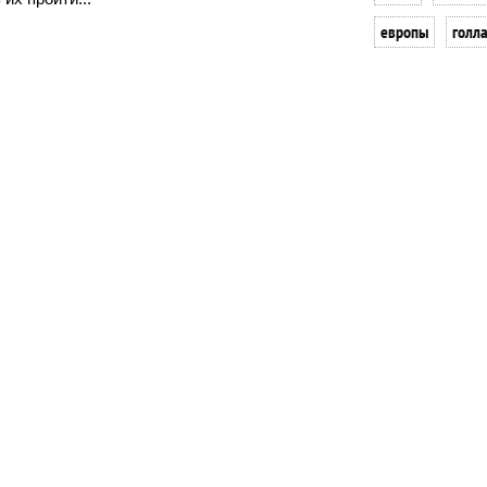
европы
голл