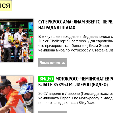
лся
СУПЕРКРОСС AMA: ЛИАМ ЭВЕРТС - ПЕР
НАГРАДА В ШТАТАХ
В минувшие выходные в Индианаполисе с
Junior Challenge Supercross. Для европей
что призером стал бельгиец Лиам Эвертс,
чемпиона мира по мотокроссу Стефана Эв
Читать полностью
ВИДЕО
МОТОКРОСС: ЧЕМПИОНАТ ЕВР
КЛАССЕ 85КУБ.СМ., ЛИЕРОП (ВИДЕО)
26-27 апреля в Лиеропе (Голландия)состо
чемпионата Европы по мотокроссу в млад
первого заезда класса 85куб.см.