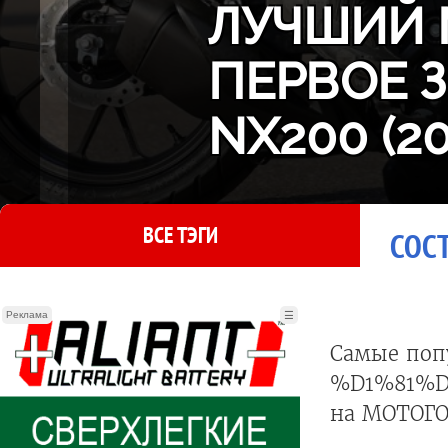
ЛУЧШИЙ 
ПЕРВОЕ 
NX200 (2
ВСЕ ТЭГИ
СОСТ
Реклама
☰
Самые поп
%D1%81%
на МОТОГО