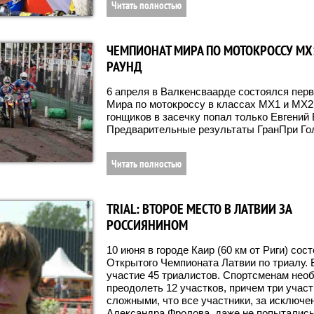
Читать полностью
ЧЕМПИОНАТ МИРА ПО МОТОКРОССУ МХ
РАУНД
6 апреля в Валкенсваарде состоялся пер
Мира по мотокроссу в классах МХ1 и МХ2
гонщиков в засечку попал только Евгений
Предварительные результаты ГранПри Го
Читать полностью
TRIAL: ВТОРОЕ МЕСТО В ЛАТВИИ ЗА
РОССИЯНИНОМ
10 июня в городе Каир (60 км от Риги) сос
Открытого Чемпионата Латвии по триалу. 
участие 45 триалистов. Спортсменам нео
преодолеть 12 участков, причем три учас
сложными, что все участники, за исключе
Александра Фролова, даже не попытались 