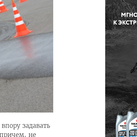
 впору задавать
 причем, не