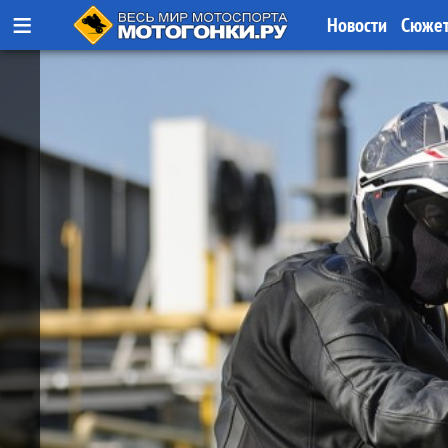
≡
Новости
Сюже