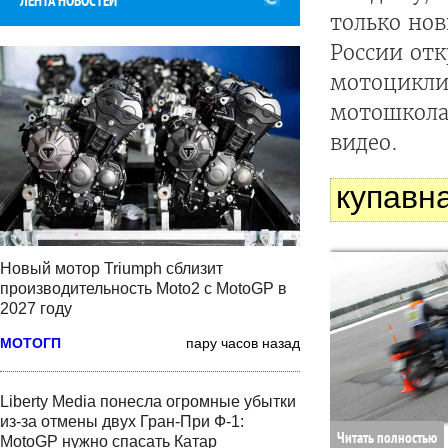
ЛЕНТА НОВОСТЕЙ
только нов
России от
мотоциклис
мотошколах
видео.
купавн
Новый мотор Triumph сблизит
производительность Moto2 с MotoGP в
2027 году
МОТОГП
пару часов назад
Liberty Media понесла огромные убытки
из-за отмены двух Гран-При Ф-1:
Читать полностью
MotoGP нужно спасать Катар