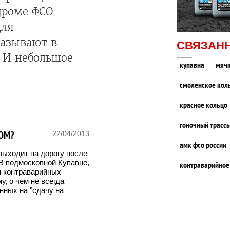
дроме ФСО
для
казывают в
СВЯЗАН
. И небольшое
купавна
мяч
смоленское кол
красное кольцо
гоночный трассы
ОМ?
22/04/2013
амк фсо россии
выходит на дорогу после
 В подмосковной Купавне,
контраварийное
н контраварийных
у, о чем не всегда
нных на "сдачу на