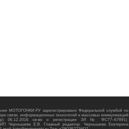
ание МОТОГОНКИ.РУ зарегистрировано Федеральной службой по
ере связи, информационных технологий и массовых коммуникаций
зор) 06.12.2016 св-во о регистрации ЭЛ № ФС77–67891).
 ИП Чернышева Е.В. Главный редактор: Чернышева Екатерина
E-mail: kate@motogonki.ru Тел: +79ОЗ577З4O7