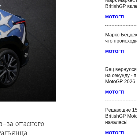
Марк Маркес 
BritishGP вк
МОТОГП
Марко Беццек
что происходи
МОТОГП
Бец вернулся
на секунду - 
MotoGP 2026
МОТОГП
Решающие 15
BritishGP Mot
началась!
з-за опасного
тальянца
МОТОГП