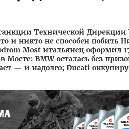
санкции Технической Дирекции 
что и никто не способен побить Н
todrom Most итальянец оформил 1
в Мосте: BMW осталась без приз
ет — и надолго; Ducati оккупиру