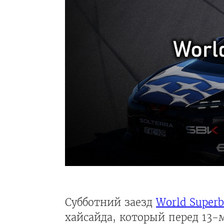
Субботний заезд
World Superb
хайсайда, который перед 13