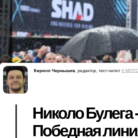
Кирилл Чернышев
, редактор, тест-пилот
© MOTO
Николо Булега 
Победная линия