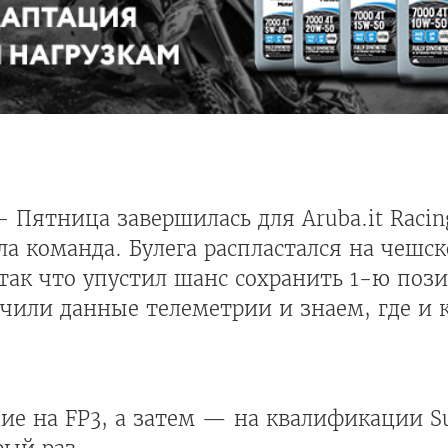
- Пятница завершилась для Aruba.it Racin
ла команда. Булега распластался на чешс
так что упустил шанс сохранить 1-ю поз
учили данные телеметрии и знаем, где и
ие на FP3, а затем — на квалификации Su