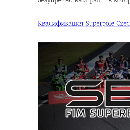
безупречно выиграл... в кото
Квалификация Superpole Czec