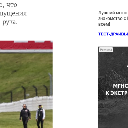
о, что
ощущения
Лучший мотоц
знакомство с 
 рука.
всем!
ТЕСТ-ДРАЙВЫ
Реклама