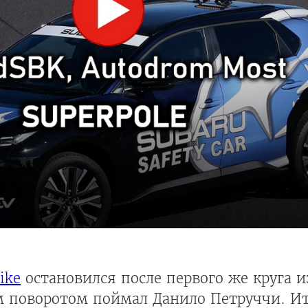
ike
остановился после первого же круга и
-м поворотом поймал Данило Петруччи. И