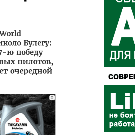
World
иколо Булегу:
7-ю победу
овых пилотов,
ет очередной
☰