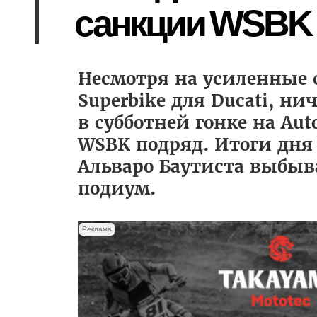
санкции WSBK
Несмотря на усиленные 
Superbike для Ducati, ни
в субботней гонке на Au
WSBK подряд. Итоги дня 
Альваро Баутиста выбыва
подиум.
Реклама