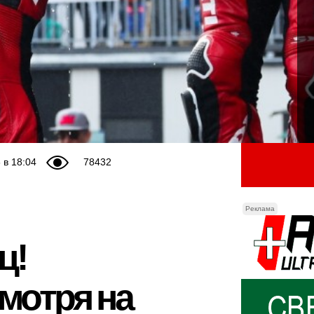
 в 18:04
78432
Реклама
ц!
мотря на