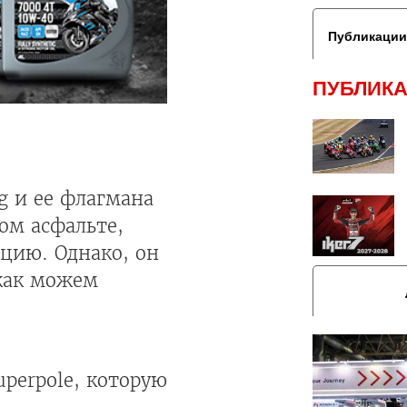
Публикации
ПУБЛИКА
g и ее флагмана
ком асфальте,
ицию. Однако, он
 как можем
perpole, которую