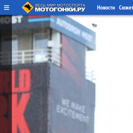
≡
Новости
Сюже