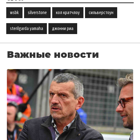
wsbk
silverstone
кол кратчлоу
сильверстоун
sterilgarda yamaha
джонни риа
Важные новости