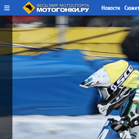
≡
Новости
Сюже