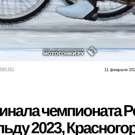
NKI.RU
11 февраля 20
инала чемпионата Р
льду 2023, Красного