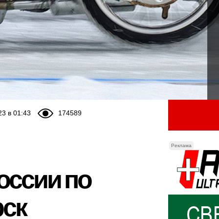
23 в 01:43
174589
Реклама
оссии по
рск