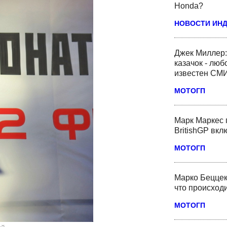
Honda?
НОВОСТИ ИН
Джек Миллер:
казачок - люб
известен СМ
МОТОГП
Марк Маркес 
BritishGP вк
МОТОГП
Марко Беццек
что происходи
МОТОГП