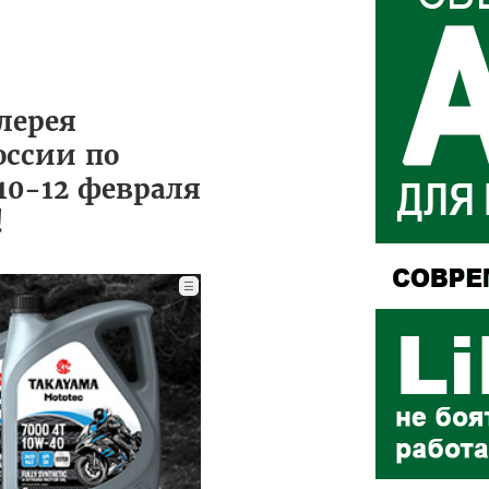
лерея
оссии по
10-12 февраля
!
☰