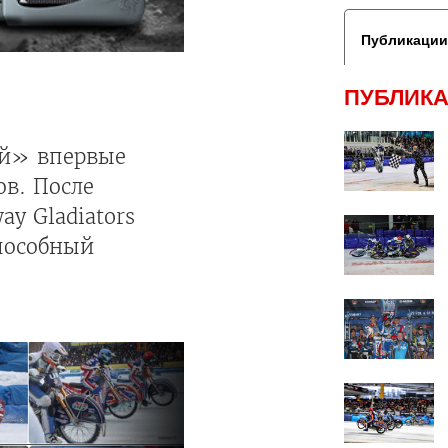
Публикации
ПУБЛИКА
ий» впервые
в. После
y Gladiators
способный