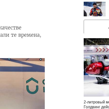
качестве
тали те времена,
2-литровый м
Голдвинг дей