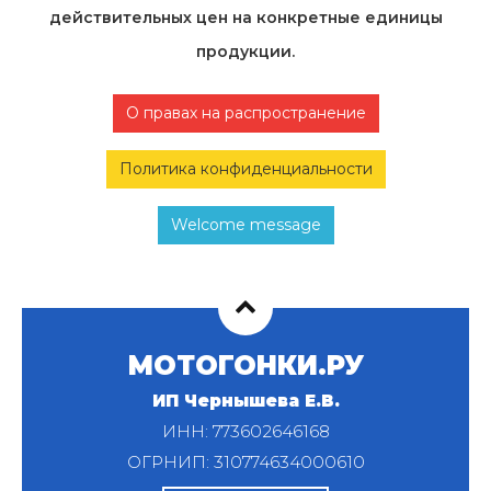
действительных цен на конкретные единицы
продукции.
О правах на распространение
Политика конфиденциальности
Welcome message
МОТОГОНКИ.РУ
ИП Чернышева Е.В.
ИНН: 773602646168
ОГРНИП: 310774634000610