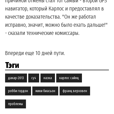
причиной отмены стал тот самый - второй GPS
навигатор, который Карлос и предоставлял в
качестве доказательства. "Он же работал
исправно, значит, можно было ехать дальше!"
- сказали технические комиссары.
Впереди еще 10 дней пути.
Тэги
дакар-2013
су4
назка
карлос сайнц
робби гордон
мики биасьон
франц верховен
проблемы