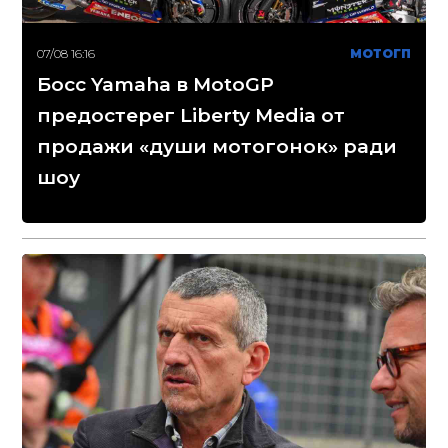
07/08 16:16
МОТОГП
Босс Yamaha в MotoGP
предостерег Liberty Media от
продажи «души мотогонок» ради
шоу